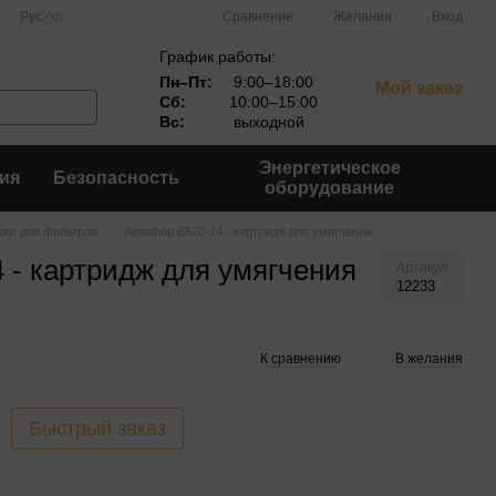
Сравнение
Рус
Укр
Желания
Вход
График работы:
Пн–Пт:
9:00–18:00
Мой заказ
Сб:
10:00–15:00
Вс:
выходной
Энергетическое
ия
Безопасность
оборудование
джи для фильтров
Аквафор В520-14 - картридж для умягчения
 - картридж для умягчения
Артикул
12233
К сравнению
В желания
Быстрый заказ