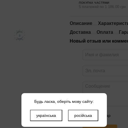
ПОКУПКА ЧАСТЯМИ
5 платежей по 1 186.00 грн
Описание
Характерист
Доставка
Оплата
Гар
Новый отзыв или комме
Будь ласка, оберіть мову сайту:
українська
російська
Оцените товар