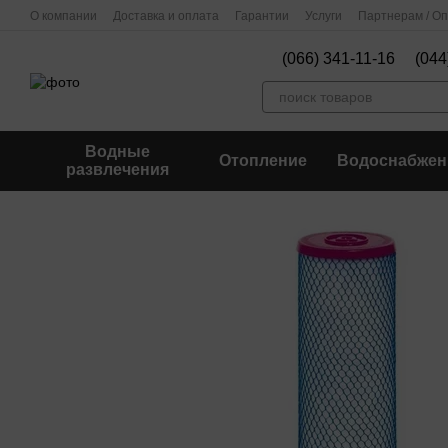
Перейти к основному контенту
О компании
Доставка и оплата
Гарантии
Услуги
Партнерам / О
(066) 341-11-16
(044
Водные
Отопление
Водоснабжен
развлечения