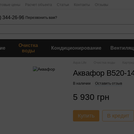
птовые цены
Расчет объекта
Статьи
Контакты
Отзывы
) 344-26-96
Перезвонить вам?
Очистка
ие
Кондиционирование
Вентиляц
воды
Aqua Life
Очистка воды
Картри
Аквафор В520-14
В наличии
Оставить отзыв
5 930 грн
Купить
В кредит