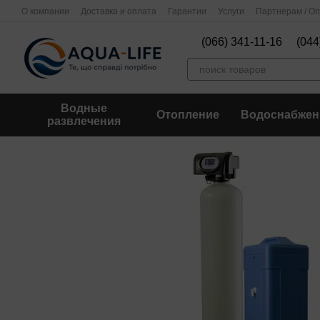
Перейти к основному контенту
О компании
Доставка и оплата
Гарантии
Услуги
Партнерам / О
(066) 341-11-16
(044
Водные
Отопление
Водоснабжен
развлечения