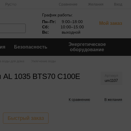
Сравнение
Рус
Укр
Желания
Вход
График работы:
Пн–Пт:
9:00–18:00
Мой заказ
Сб:
10:00–15:00
Вс:
выходной
Энергетическое
ия
Безопасность
оборудование
а воды для дома
Умягчение воды
ы AL 1035 BTS70 C100E
Артикул
um1107
К сравнению
В желания
Быстрый заказ