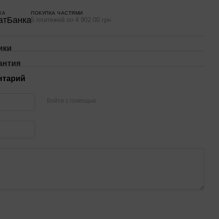
КА
ПОКУПКА ЧАСТЯМИ
5 платежей по 4 902.00 грн
ики
антия
нтарий
Войти с помощью