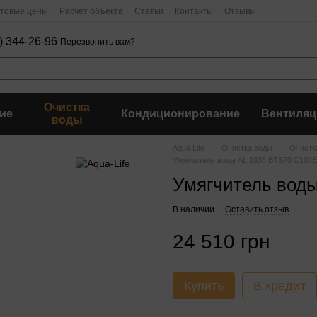
птовые цены
Расчет объекта
Статьи
Контакты
Отзывы
) 344-26-96
Перезвонить вам?
Очистка
ие
Кондиционирование
Вентиляц
воды
Aqua Life
Очистка воды
Очистк
Умягчитель воды AL 1035 BTS70 C100E
Умягчитель вод
В наличии
Оставить отзыв
24 510 грн
Купить
В кредит