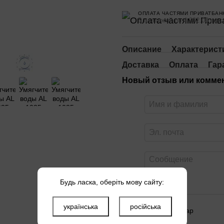
ОПЛАТА ЧАСТЯМИ ПРИВАТБАН
5 платежей по 4 902.00 грн
Описание
Характерист
Доставка
Оплата
Гар
Новый отзыв или комме
Будь ласка, оберіть мову сайту:
українська
російська
Оцените товар