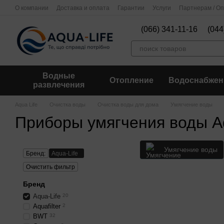
Перейти к основному контенту
О компании
Доставка и оплата
Гарантии
Услуги
Партнерам / О
(066) 341-11-16
(044
Водные
Отопление
Водоснабжен
развлечения
Aqua Life
Очистка воды
Очистка воды для дома
Умягчение воды
Приборы умягчения воды Aq
Умягчение воды
Бренд:
Aqua-Life
Очистить фильтр
Бренд
Aqua-Life
20
Aquafilter
2
BWT
32