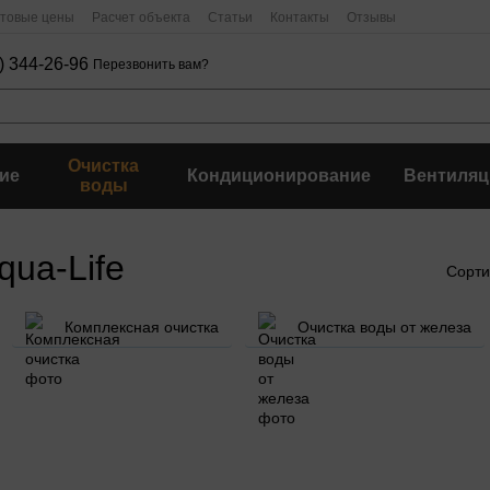
птовые цены
Расчет объекта
Статьи
Контакты
Отзывы
) 344-26-96
Перезвонить вам?
Очистка
ие
Кондиционирование
Вентиляц
воды
ua-Life
Сорти
Комплексная очистка
Очистка воды от железа