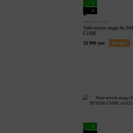
5
5
Артикул: um1106
Умягчитель воды AL 84
C100E
15 996 грн
Купить
5