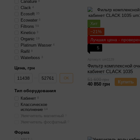
Canature
8
Clack
4
Ecosoft
35
Ecowater
6
Хит
Filtrons
59
−21%
Kinetico
3
Organic
19
Лучшая цена - провере
Platinum Wasser
4
5
Raifil
8
Waterboss
3
Артикул: um1129
Фильтр комплексной оч
Цена, грн
кабинет CLACK 1035
От Цена, грн
До Цена, грн
OK
51 600 грн
Купить
40 850 грн
Тип оборудования
Кабинет
6
Классическое
исполнение
14
Умягчитель магнитный
0
Умягчитель фосфатный
0
Форма
1017
0