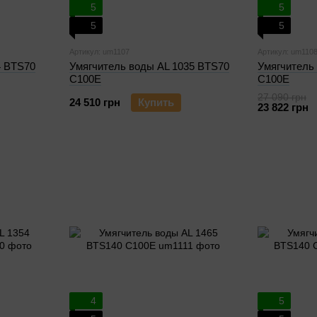
5
5
5
5
Артикул: um1107
Артикул: um110
4 BTS70
Умягчитель воды AL 1035 BTS70
Умягчитель
C100E
C100E
27 090 грн
24 510 грн
Купить
23 822 грн
4
5