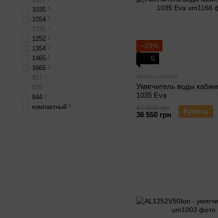
1035
5
1054
2
1235
0
1252
2
−23%
1354
2
1465
2
5
1665
2
Артикул: um1166
817
0
Умягчитель воды каби
835
0
1035 Eva
844
2
компактный
6
47 300 грн
Купить
36 550 грн