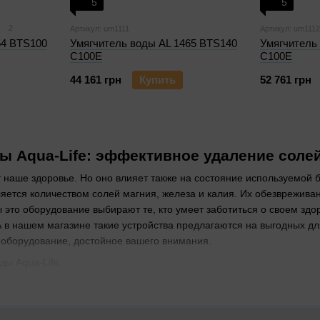
5
5
2
Артикул: um1111
Артикул: um1112
54 BTS100
Умягчитель воды AL 1465 BTS140
Умягчитель
C100E
C100E
44 161 грн
Купить
52 761 грн
ы Aqua-Life: эффективное удаление соле
т наше здоровье. Но оно влияет также на состояние используемой 
яется количеством солей магния, железа и калия. Их обезврежив
ы это оборудование выбирают те, кто умеет заботиться о своем зд
в нашем магазине такие устройства предлагаются на выгодных для
 оборудование, достойное вашего внимания.
ставляют умягчители воды Aqua-Life, ка
 компания, локализующаяся на территории Южной Кореи и Тайваня