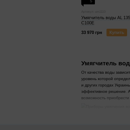
5
Артикул: um1110
Умягчитель воды AL 13
C100E
33 970 грн
Купить
Умягчитель вод
От качества воды зависи
уровень которой определ
и других городах Украин
эффективное решение. А 
возможность приобрести
Что собой пред
Эти приборы производит