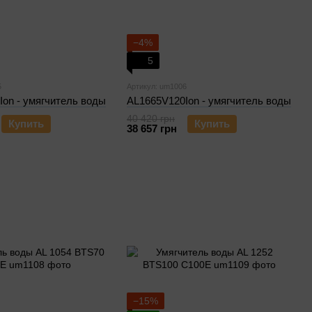
−4%
5
5
Артикул: um1006
on - умягчитель воды
AL1665V120Ion - умягчитель воды
40 420 грн
Купить
Купить
38 657 грн
−15%