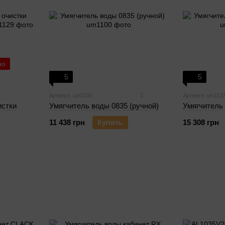
но
5
5
2
Артикул: um1100
Артикул: um112
истки
Умягчитель воды 0835 (ручной)
Умягчитель 
11 438 грн
Купить
15 308 грн