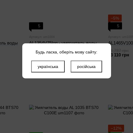
−5%
5
5
Артикул: um1004
Артикул: um100
ель воды
AL1354V75Ion - умягчитель воды
AL1465V100I
34 787 грн
Будь ласка, оберіть мову сайту:
34 400 грн
Купить
33 110 грн
українська
російська
−12%