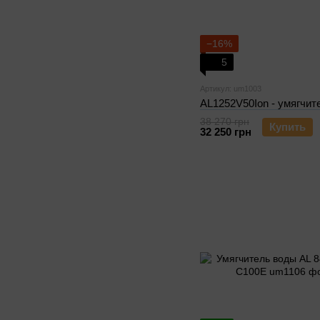
−16%
5
Артикул: um1003
AL1252V50Ion - умягчит
38 270 грн
Купить
32 250 грн