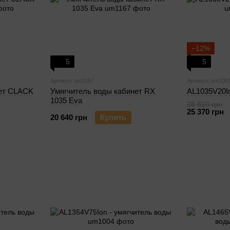
−12%
5
5
Артикул: um1167
Артикул: um100
нет CLACK
Умягчитель воды кабинет RX
AL1035V20Io
1035 Eva
28 810 грн
25 370 грн
20 640 грн
Купить