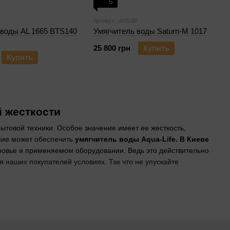
5
Артикул: um1136
 воды AL 1665 BTS140
Умягчитель воды Saturn-M 1017
25 800 грн
Купить
Купить
й жесткости
бытовой техники. Особое значение имеет ее жесткость,
ание может обеспечить
умягчитель воды Aqua-Life. В Киеве
оровье и применяемом оборудовании. Ведь это действительно
 наших покупателей условиях. Так что не упускайте
кие их основные виды и преимущества?
. Поскольку мы предлагаем ее продукцию на правах