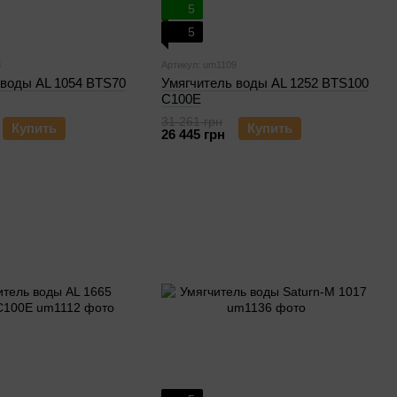
5
5
8
Артикул: um1109
 воды AL 1054 BTS70
Умягчитель воды AL 1252 BTS100
C100E
31 261 грн
Купить
Купить
26 445 грн