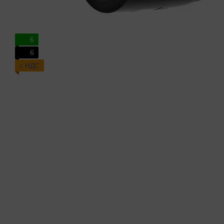
6
6
с НДС