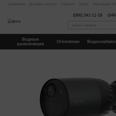
Перейти к основному контенту
О компании
Доставка и оплата
Гарантии
Услуги
Партнерам / О
(066) 341-11-16
(044
Водные
Отопление
Водоснабжен
развлечения