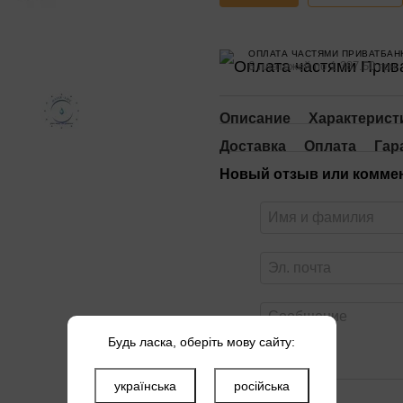
ОПЛАТА ЧАСТЯМИ ПРИВАТБАН
6 платежей по 1 387.50 грн
Описание
Характерист
Доставка
Оплата
Гар
Новый отзыв или комме
Будь ласка, оберіть мову сайту:
українська
російська