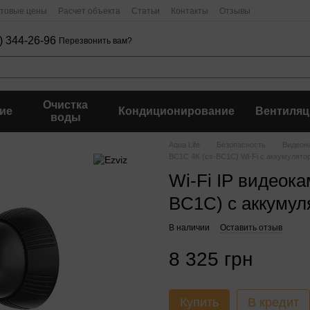
птовые цены
Расчет объекта
Статьи
Контакты
Отзывы
) 344-26-96
Перезвонить вам?
Очистка
ие
Кондиционирование
Вентиляц
воды
Aqua Life
Безопасность
Видеон
BC1C 4K (cs-BC1C) Wi-Fi с аккумулято
Wi-Fi IP видеока
BC1C) с аккумул
В наличии
Оставить отзыв
8 325 грн
Купить
В кредит