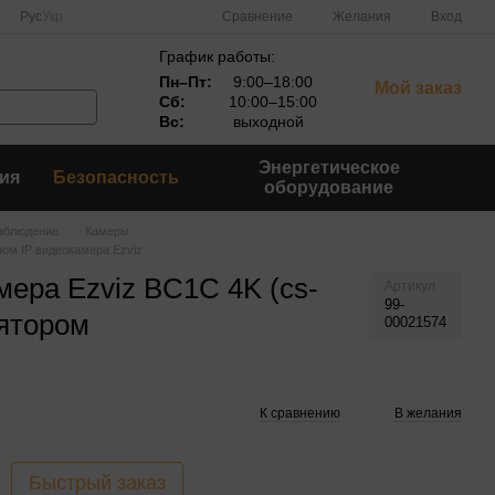
Сравнение
Рус
Укр
Желания
Вход
График работы:
Пн–Пт:
9:00–18:00
Мой заказ
Сб:
10:00–15:00
Вс:
выходной
Энергетическое
ия
Безопасность
оборудование
аблюдение
Камеры
ром IP видеокамера Ezviz
мера Ezviz BC1C 4K (cs-
Артикул
99-
ятором
00021574
К сравнению
В желания
Быстрый заказ