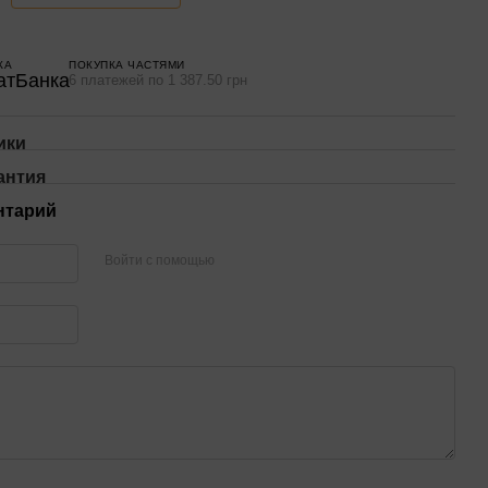
КА
ПОКУПКА ЧАСТЯМИ
6 платежей по 1 387.50 грн
ики
антия
нтарий
Войти с помощью