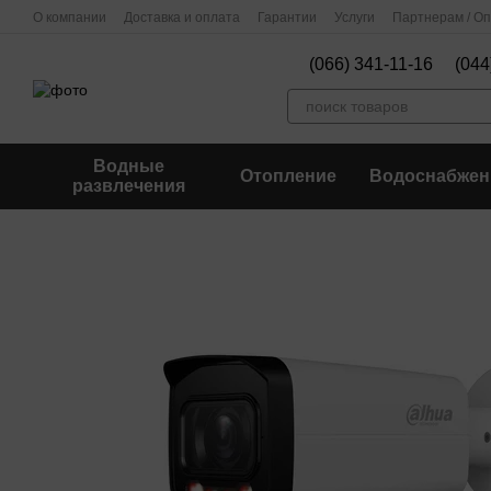
Перейти к основному контенту
О компании
Доставка и оплата
Гарантии
Услуги
Партнерам / О
(066) 341-11-16
(044
Водные
Отопление
Водоснабжен
развлечения