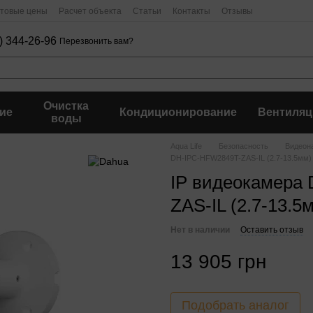
птовые цены
Расчет объекта
Статьи
Контакты
Отзывы
) 344-26-96
Перезвонить вам?
Очистка
ие
Кондиционирование
Вентиляц
воды
Aqua Life
Безопасность
Видеон
DH-IPC-HFW2849T-ZAS-IL (2.7-13.5мм)
IP видеокамера
ZAS-IL (2.7-13.5
Нет в наличии
Оставить отзыв
13 905 грн
Подобрать аналог