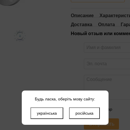
Описание
Характерист
Доставка
Оплата
Гар
Новый отзыв или комме
Будь ласка, оберіть мову сайту:
Оцените товар
українська
російська
Отправить