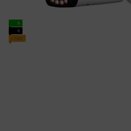
6
6
с НДС