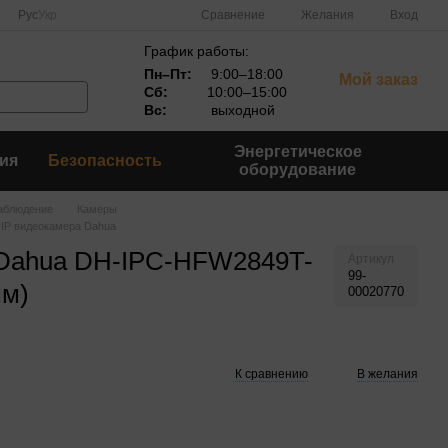
Сравнение
Рус
Укр
Желания
Вход
График работы:
Пн–Пт:
9:00–18:00
Мой заказ
Сб:
10:00–15:00
Вс:
выходной
Энергетическое
ия
Безопасность
оборудование
аблюдение
Камеры
 IP видеокамера Dahua
 Dahua DH-IPC-HFW2849T-
Артикул
99-
мм)
00020770
К сравнению
В желания