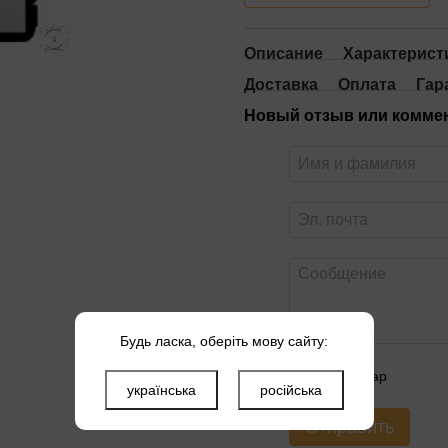
Описание
Характерист
Доставка
Оплата
Гар
Новый отзыв или комме
Будь ласка, оберіть мову сайту:
Оцените товар
українська
російська
Отправить