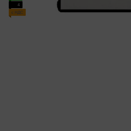
4
с НДС