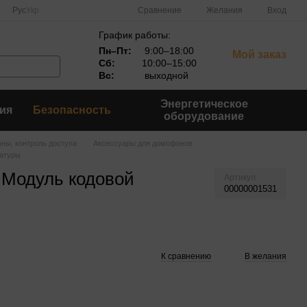
Сравнение
Рус
Укр
Желания
Вход
График работы:
Пн–Пт:
9:00–18:00
Мой заказ
Сб:
10:00–15:00
Вс:
выходной
Энергетическое
ия
Безопасность
оборудование
ны, контроль доступа
Аксессуары для домофонов
атуры
Модуль кодовой
Артикул
00000001531
К сравнению
В желания