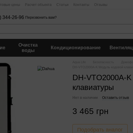
птовые цены
Расчет объекта
Статьи
Контакты
Отзывы
) 344-26-96
Перезвонить вам?
Очистка
ие
Кондиционирование
Вентиляц
воды
Aqua Life
Безопасность
Домофо
DH-VTO2000A-K Модуль кодовой клави
DH-VTO2000A-K 
клавиатуры
Нет в наличии
Оставить отзыв
3 465 грн
Подобрать аналог