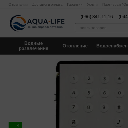
Перейти к основному контенту
О компании
Доставка и оплата
Гарантии
Услуги
Партнерам / О
(066) 341-11-16
(044
Водные
Отопление
Водоснабжен
развлечения
4