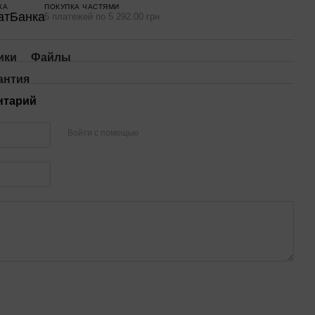
КА
ПОКУПКА ЧАСТЯМИ
5 платежей по 5 292.00 грн
ики
Файлы
антия
нтарий
Войти с помощью