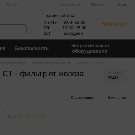
Сравнение
Рус
Укр
Желания
Вход
График работы:
Пн–Пт:
9:00–18:00
Мой заказ
Сб:
10:00–15:00
Вс:
выходной
Энергетическое
ия
Безопасность
оборудование
а воды для дома
Очистка воды от железа
Ecosoft FPB 1252 CT
 CT - фильтр от железа
Артикул
29445
К сравнению
В желания
Быстрый заказ