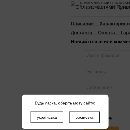
ОПЛАТА ЧАСТЯМИ ПРИВАТБАН
5 платежей по 5 292.00 грн
Описание
Характерист
Доставка
Оплата
Гар
Новый отзыв или комме
Будь ласка, оберіть мову сайту:
українська
російська
Оцените товар