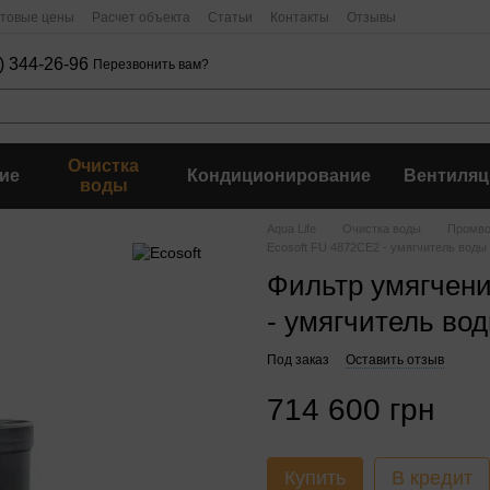
птовые цены
Расчет объекта
Статьи
Контакты
Отзывы
) 344-26-96
Перезвонить вам?
Очистка
ие
Кондиционирование
Вентиляц
воды
Aqua Life
Очистка воды
Промво
Ecosoft FU 4872CE2 - умягчитель воды
Фильтр умягчени
- умягчитель во
Под заказ
Оставить отзыв
714 600 грн
Купить
В кредит