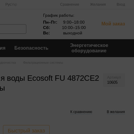
Сравнение
Рус
Укр
Желания
Вход
График работы:
Пн–Пт:
9:00–18:00
Мой заказ
Сб:
10:00–15:00
Вс:
выходной
Энергетическое
ия
Безопасность
оборудование
доочистка
Фильтрационные системы
я воды Ecosoft FU 4872CE2
Артикул
10605
ды
К сравнению
В желания
Быстрый заказ