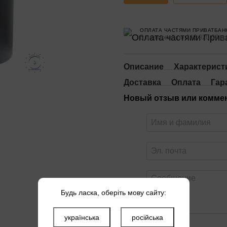
ОПЛАТА ЧАСТЯМИ ПРИВАТБАН
5 платежей по 142 920.00 гр
Описание
Характерист
Доставка
Оплата
Гар
Новый отзыв или комме
Будь ласка, оберіть мову сайту:
українська
російська