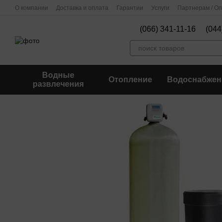
Перейти к основному контенту
О компании
Доставка и оплата
Гарантии
Услуги
Партнерам / О
(066) 341-11-16
(044
Водные
Отопление
Водоснабжен
развлечения