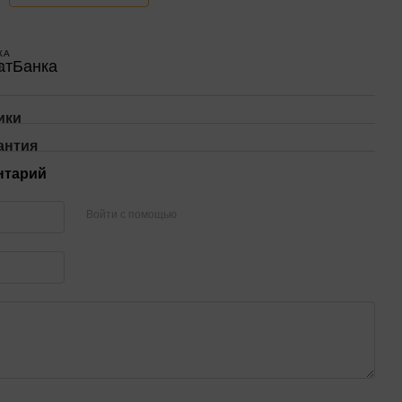
КА
н
ики
антия
нтарий
Войти с помощью