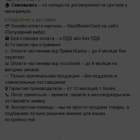
🏠
Самовывоз
– со склада по договоренности (детали у
менеджера)
ℹ️
Подробнее о доставке
💳 Онлайн-оплата карткою – Visa/MasterCard на сайті
(Популярний вибір)
🏦 Безготівкова оплата – з ПДВ або без ПДВ
💵 Готівкою при отриманні
📈 Оплата частинами від ПриватБанку – до 6 місяців без
переплат
📊 Оплата частинами від monobank – до 8 місяців на
вигідних умовах
✅ Только оригинальная продукция – без подделок и
сомнительных поставщиков
🔒 Гарантия производителя – от 12 месяцев т более.
📞 Легко связаться – звоните, пишите в мессенджеры или
оставляйте заявку.
🎯 Экспертная помощь – мы не просто продаем товары, а
подбираем лучшее решение именно для ваших
потребностей.