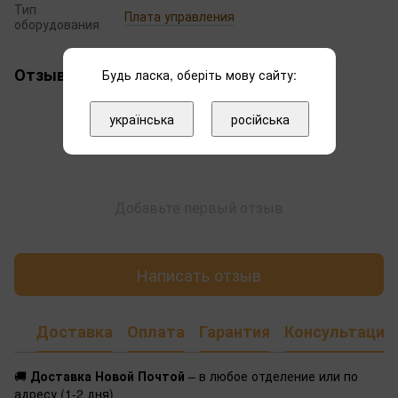
Тип
Плата управления
оборудования
Отзывы
Будь ласка, оберіть мову сайту:
українська
російська
Добавьте первый отзыв
Написать отзыв
Доставка
Оплата
Гарантия
Консультация
🚚
Доставка Новой Почтой
– в любое отделение или по
адресу (1-2 дня)