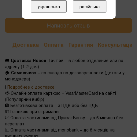
Добавьте первый отзыв
українська
російська
Написать отзыв
Доставка
Оплата
Гарантия
Консультация
🚚
Доставка Новой Почтой
– в любое отделение или по
адресу (1-2 дня)
🏠
Самовывоз
– со склада по договоренности (детали у
менеджера)
ℹ️
Подробнее о доставке
💳 Онлайн-оплата карткою – Visa/MasterCard на сайті
(Популярний вибір)
🏦 Безготівкова оплата – з ПДВ або без ПДВ
💵 Готівкою при отриманні
📈 Оплата частинами від ПриватБанку – до 6 місяців без
переплат
📊 Оплата частинами від monobank – до 8 місяців на
вигідних умовах