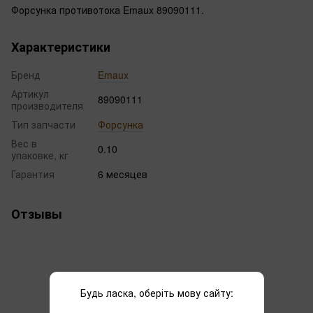
Форсунка противотока Emaux 89090111.
Характеристики
Бренд
Emaux
Артикул
89090111
производителя
Тип запчасти
Форсунка
Вес в
0.10
упаковке, кг
Гарантия
6 месяцев
Отзывы
Будь ласка, оберіть мову сайту: