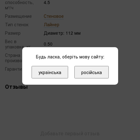
способность,
4.5
м³/ч
Размещение
Стеновое
Тип стенок
Лайнер
Размер
Диаметр: 112 мм
Вес в
0.50
упаковке, кг
Страна
Будь ласка, оберіть мову сайту:
Испания
производитель
Гарантия
12 месяцев
українська
російська
Отзывы
Добавьте первый отзыв