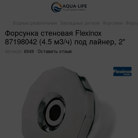
Водные развлечения
Закладные детали
Форсунки
Форсу
Форсунка стеновая Flexinox
87198042 (4.5 м3/ч) под лайнер, 2"
Артикул:
6549
Оставить отзыв