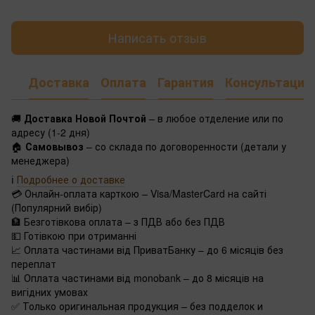
Написать отзыв
Доставка
Оплата
Гарантия
Консультация
🚚
Доставка Новой Почтой
– в любое отделение или по
адресу (1-2 дня)
🏠
Самовывоз
– со склада по договоренности (детали у
менеджера)
ℹ️
Подробнее о доставке
💳 Онлайн-оплата карткою – Visa/MasterCard на сайті
(Популярний вибір)
🏦 Безготівкова оплата – з ПДВ або без ПДВ
💵 Готівкою при отриманні
📈 Оплата частинами від ПриватБанку – до 6 місяців без
переплат
📊 Оплата частинами від monobank – до 8 місяців на
вигідних умовах
✅ Только оригинальная продукция – без подделок и