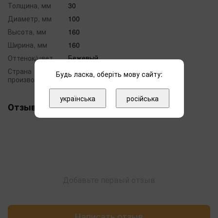
Толщина, мм
30
Диаметр, мм
100
Высота, мм
160
Ширина, мм
160
Оттенок/цвет
Бежевый
Страна
Будь ласка, оберіть мову сайту:
Польша
производства
українська
російська
Отзывы
Добавьте первый отзыв
Написать отзыв