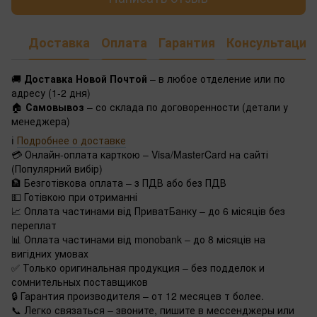
Доставка
Оплата
Гарантия
Консультация
🚚
Доставка Новой Почтой
– в любое отделение или по
адресу (1-2 дня)
🏠
Самовывоз
– со склада по договоренности (детали у
менеджера)
ℹ️
Подробнее о доставке
💳 Онлайн-оплата карткою – Visa/MasterCard на сайті
(Популярний вибір)
🏦 Безготівкова оплата – з ПДВ або без ПДВ
💵 Готівкою при отриманні
📈 Оплата частинами від ПриватБанку – до 6 місяців без
переплат
📊 Оплата частинами від monobank – до 8 місяців на
вигідних умовах
✅ Только оригинальная продукция – без подделок и
сомнительных поставщиков
🔒 Гарантия производителя – от 12 месяцев т более.
📞 Легко связаться – звоните, пишите в мессенджеры или