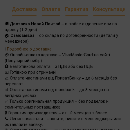
Доставка
Оплата
Гарантия
Консультация
🚚
Доставка Новой Почтой
– в любое отделение или по
адресу (1-2 дня)
🏠
Самовывоз
– со склада по договоренности (детали у
менеджера)
ℹ️
Подробнее о доставке
💳 Онлайн-оплата карткою – Visa/MasterCard на сайті
(Популярний вибір)
🏦 Безготівкова оплата – з ПДВ або без ПДВ
💵 Готівкою при отриманні
📈 Оплата частинами від ПриватБанку – до 6 місяців без
переплат
📊 Оплата частинами від monobank – до 8 місяців на
вигідних умовах
✅ Только оригинальная продукция – без подделок и
сомнительных поставщиков
🔒 Гарантия производителя – от 12 месяцев т более.
📞 Легко связаться – звоните, пишите в мессенджеры или
оставляйте заявку.