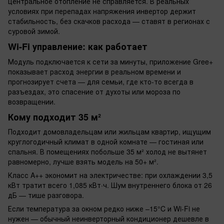
центральное отопление не справляется. В реальных
условиях при перепадах напряжения инвертор держит
стабильность, без скачков расхода — ставят в регионах с
суровой зимой.
Wi-Fi управление: как работает
Модуль подключается к сети за минуты, приложение Gree+
показывает расход энергии в реальном времени и
прогнозирует счета — для семьи, где кто-то всегда в
разъездах, это спасение от духоты или мороза по
возвращении.
Кому подходит 35 м²
Подходит домовладельцам или жильцам квартир, ищущим
круглогодичный климат в одной комнате — гостиная или
спальня. В помещениях побольше 35 м² холод не вытянет
равномерно, лучше взять модель на 50+ м².
Класс A++ экономит на электричестве: при охлаждении 3,5
кВт тратит всего 1,085 кВт·ч. Шум внутреннего блока от 26
дБ — тише разговора.
Если температура за окном редко ниже –15°C и Wi-Fi не
нужен — обычный неинверторный кондиционер дешевле в