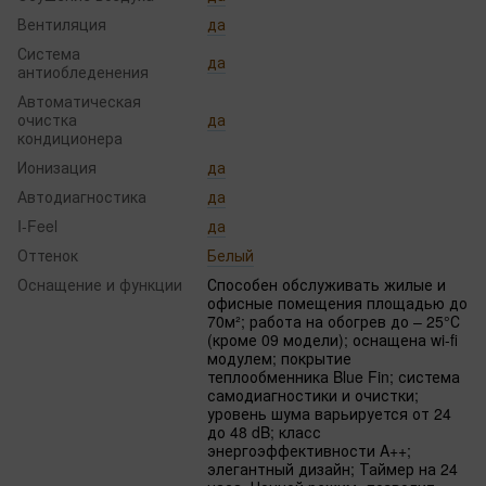
Вентиляция
да
Система
да
антиобледенения
Автоматическая
очистка
да
кондиционера
Ионизация
да
Автодиагностика
да
I-Feel
да
Оттенок
Белый
Оснащение и функции
Способен обслуживать жилые и
офисные помещения площадью до
70м²; работа на обогрев до – 25°С
(кроме 09 модели); оснащена wi-fi
модулем; покрытие
теплообменника Blue Fin; система
самодиагностики и очистки;
уровень шума варьируется от 24
до 48 dB; класс
энергоэффективности A++;
элегантный дизайн; Таймер на 24