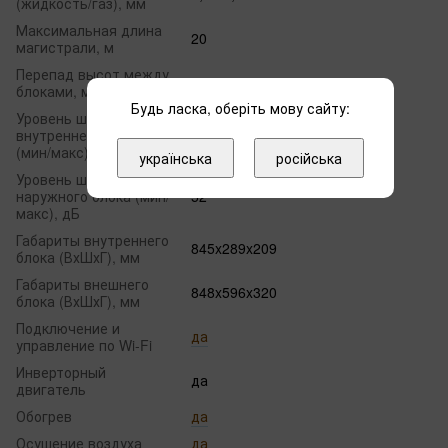
(жидкость/газ), мм
Максимальная длина
20
магистрали, м
Перепад высот между
10
блоками, м
Будь ласка, оберіть мову сайту:
Уровень шума
внутреннего блока
26-42
(мин/макс), дБ
українська
російська
Уровень шума
наружного блока (мин/
52
макс), дБ
Габариты внутреннего
845x289x209
блока (ВхШхГ), мм
Габариты внешнего
848x596x320
блока (ВхШхГ), мм
Подключение и
да
управление по Wi-Fi
Инверторный
да
двигатель
Обогрев
да
Осушение воздуха
да