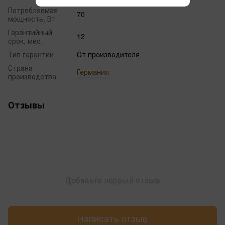
Потребляемая
70
мощность, Вт
Гарантийный
12
срок, мес.
Тип гарантии
От производителя
Страна
Германия
производства
Отзывы
Добавьте первый отзыв
Написать отзыв