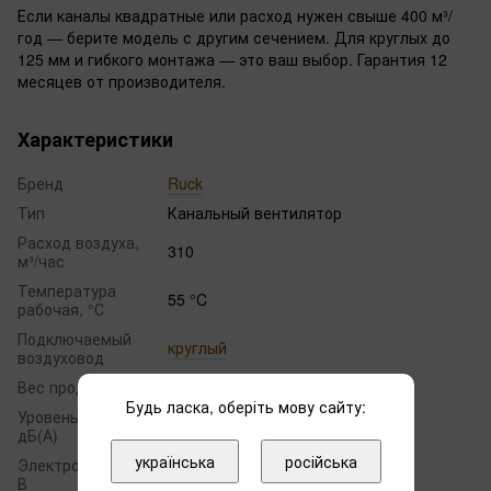
Если каналы квадратные или расход нужен свыше 400 м³/
год — берите модель с другим сечением. Для круглых до
125 мм и гибкого монтажа — это ваш выбор. Гарантия 12
месяцев от производителя.
Характеристики
Бренд
Ruck
Тип
Канальный вентилятор
Расход воздуха,
310
м³/час
Температура
55 °C
рабочая, °С
Подключаемый
круглый
воздуховод
Вес продукта, кг
2.0
Будь ласка, оберіть мову сайту:
Уровень шума,
51
дБ(А)
українська
російська
Электропитание,
15
В