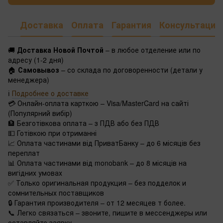
Доставка
Оплата
Гарантия
Консультация
🚚
Доставка Новой Почтой
– в любое отделение или по
адресу (1-2 дня)
🏠
Самовывоз
– со склада по договоренности (детали у
менеджера)
ℹ️
Подробнее о доставке
💳 Онлайн-оплата карткою – Visa/MasterCard на сайті
(Популярний вибір)
🏦 Безготівкова оплата – з ПДВ або без ПДВ
💵 Готівкою при отриманні
📈 Оплата частинами від ПриватБанку – до 6 місяців без
переплат
📊 Оплата частинами від monobank – до 8 місяців на
вигідних умовах
✅ Только оригинальная продукция – без подделок и
сомнительных поставщиков
🔒 Гарантия производителя – от 12 месяцев т более.
📞 Легко связаться – звоните, пишите в мессенджеры или
оставляйте заявку.