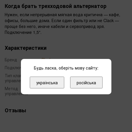
Когда брать трехходовой альтернатор
Нужен, если непрерывная мягкая вода критична — кафе,
офисы, большие дома. Если один фильтр или не Clack —
проще без него, иначе кабели и сервопривод зря.
Подключение 1,5".
Характеристики
Бренд
Clack
Подключение
1 1/2"
Будь ласка, оберіть мову сайту:
Тип клапана
Clack
управления
українська
російська
Метод
автоматическое
управления
Отзывы