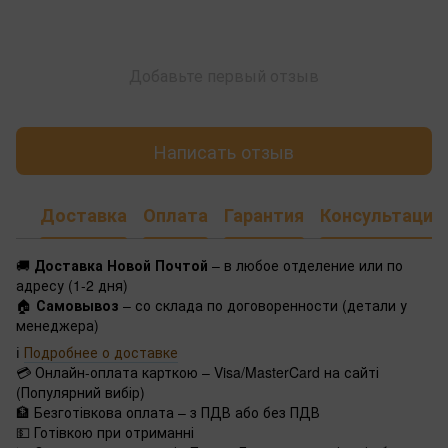
Добавьте первый отзыв
Написать отзыв
Доставка
Оплата
Гарантия
Консультация
🚚
Доставка Новой Почтой
– в любое отделение или по
адресу (1-2 дня)
🏠
Самовывоз
– со склада по договоренности (детали у
менеджера)
ℹ️
Подробнее о доставке
💳 Онлайн-оплата карткою – Visa/MasterCard на сайті
(Популярний вибір)
🏦 Безготівкова оплата – з ПДВ або без ПДВ
💵 Готівкою при отриманні