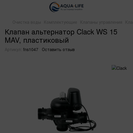
Очистка воды
Комплектующие
Клапаны управления
Кла
Клапан альтернатор Clack WS 15
MAV, пластиковый
Артикул:
fns1047
Оставить отзыв