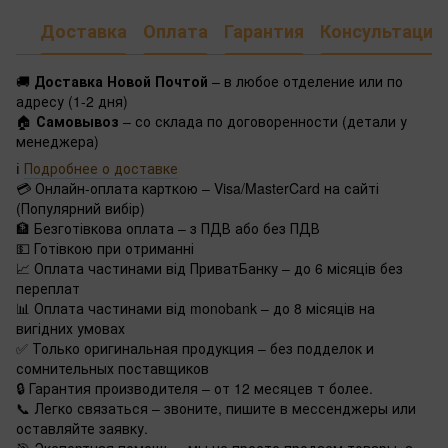
Доставка
Оплата
Гарантия
Консультация
🚚
Доставка Новой Почтой
– в любое отделение или по
адресу (1-2 дня)
🏠
Самовывоз
– со склада по договоренности (детали у
менеджера)
ℹ️
Подробнее о доставке
💳 Онлайн-оплата карткою – Visa/MasterCard на сайті
(Популярний вибір)
🏦 Безготівкова оплата – з ПДВ або без ПДВ
💵 Готівкою при отриманні
📈 Оплата частинами від ПриватБанку – до 6 місяців без
переплат
📊 Оплата частинами від monobank – до 8 місяців на
вигідних умовах
✅ Только оригинальная продукция – без подделок и
сомнительных поставщиков
🔒 Гарантия производителя – от 12 месяцев т более.
📞 Легко связаться – звоните, пишите в мессенджеры или
оставляйте заявку.