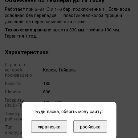
Работает при 2–94°C и 1–6 бар, подключение 1". Если вода
холодная без перепадов — пластиковая колба проще и
дешевле, не переплачивайте за сталь.
Технические данные:
высота 330 мм, глубина 100 мм.
Гарантия 1 год.
Характеристики
Страна, в
которой
Корея, Тайвань
произведено
Высота
185
Ширина
606
Габариты
185 х 606
(ВхШхГ)
Будь ласка, оберіть мову сайту:
Температура
4-95°C
рабочая, °С
українська
російська
Тип
для горячей воды
оборудования