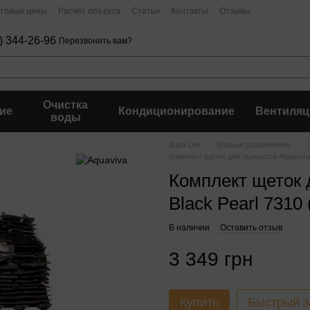
птовые цены
Расчет объекта
Статьи
Контакты
Отзывы
) 344-26-96
Перезвонить вам?
Очистка
ие
Кондиционирование
Вентиляц
воды
Aqua Life
Водные развлечения
Комплект щеток для пылесоса Aquaviva B
Комплект щеток 
Black Pearl 7310 
В наличии
Оставить отзыв
3 349 грн
Купить
Быстрый з