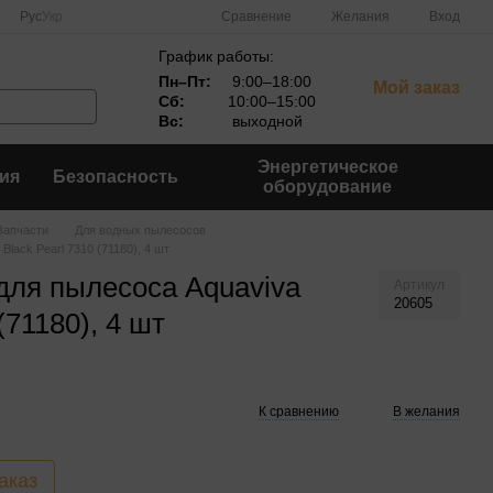
Сравнение
Рус
Укр
Желания
Вход
График работы:
Пн–Пт:
9:00–18:00
Мой заказ
Сб:
10:00–15:00
Вс:
выходной
Энергетическое
ия
Безопасность
оборудование
Запчасти
Для водных пылесосов
lack Pearl 7310 (71180), 4 шт
для пылесоса Aquaviva
Артикул
20605
(71180), 4 шт
К сравнению
В желания
аказ