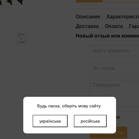
Описание
Характерист
Доставка
Оплата
Гар
Новый отзыв или комме
Будь ласка, оберіть мову сайту:
Оцените товар
українська
російська
Отправить