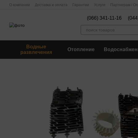
Перейти к основному контенту
О компании
Доставка и оплата
Гарантии
Услуги
Партнерам / О
(066) 341-11-16
(044
Водные
Отопление
Водоснабжен
развлечения