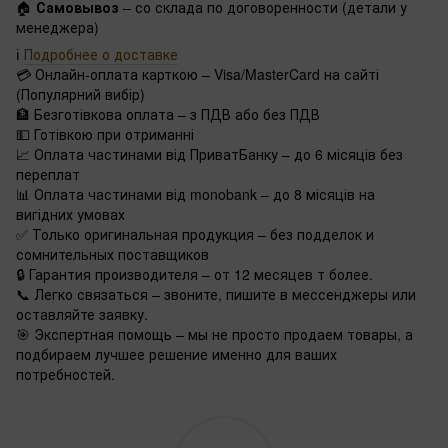
🏠
Самовывоз
– со склада по договоренности (детали у
менеджера)
ℹ️
Подробнее о доставке
💳 Онлайн-оплата карткою – Visa/MasterCard на сайті
(Популярний вибір)
🏦 Безготівкова оплата – з ПДВ або без ПДВ
💵 Готівкою при отриманні
📈 Оплата частинами від ПриватБанку – до 6 місяців без
переплат
📊 Оплата частинами від monobank – до 8 місяців на
вигідних умовах
✅ Только оригинальная продукция – без подделок и
сомнительных поставщиков
🔒 Гарантия производителя – от 12 месяцев т более.
📞 Легко связаться – звоните, пишите в мессенджеры или
оставляйте заявку.
🎯 Экспертная помощь – мы не просто продаем товары, а
подбираем лучшее решение именно для ваших
потребностей.