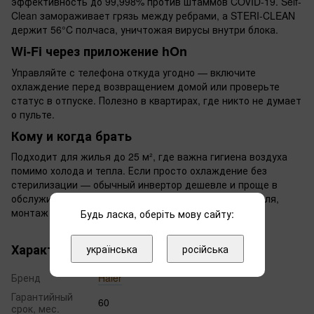
эффективность до 99,998% против штаммов COVID-19. Self-
Clean замораживает грязь между ребрами, а STERI-CLEAN
держит 56°C полчаса, уничтожая вирусы внутри блока.
Wi-Fi через приложение hOn
Управляйте с телефона откуда угодно — включите
охлаждение перед возвращением домой или проверьте
статус в отпуске. Полезно в квартирах, где никто не думает
о пульте.
Кому и когда брать
Подходит для жилья до 25 м², где важна гигиена воздуха
помимо холода и тепла. Если просто охлаждение без
стерилизации — обычный инвертор дешевле и проще в
обслуживании. Гарантия 60 месяцев от производителя,
монтаж стандартный для настенных сплитов.
Будь ласка, оберіть мову сайту:
Характеристики
українська
російська
Бренд
Haier
Гарантийный
60
срок, мес.