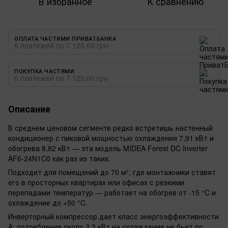
В избранное
К сравнению
ОПЛАТА ЧАСТЯМИ ПРИВАТБАНКА
6 платежей по 7 125.00 грн
ПОКУПКА ЧАСТЯМИ
6 платежей по 7 125.00 грн
Описание
В среднем ценовом сегменте редко встретишь настенный
кондиционер с пиковой мощностью охлаждения 7,91 кВт и
обогрева 8,82 кВт — эта модель MIDEA Forest DC Inverter
AF6-24N1C0 как раз из таких.
Подходит для помещений до 70 м², где монтажники ставят
его в просторных квартирах или офисах с резкими
перепадами температур — работает на обогрев от -15 °C и
охлаждение до +50 °C.
Инверторный компрессор дает класс энергоэффективности
A: потребление около 2,3 кВт на охлаждение не бьет по