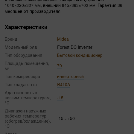
1040×220×327 мм, внешний 845×363×702 мм. Гарантия 36
месяцев от производителя.
Характеристики
Бренд
Midea
Модельный ряд
Forest DC Inverter
Тип оборудования
Бытовой кондиционер
Площадь помещения,
70
м²
Тип компрессора
инверторный
Тип хладагента
R410A
Адаптивность к
низким температурам,
-15
°С
Диапазон наружных
рабочих температур
-15…+50
(обогрев/охлаждение),
°C