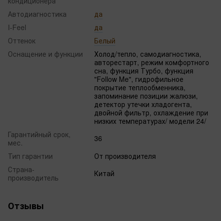
кондиционера
Автодиагностика
да
I-Feel
да
Оттенок
Белый
Оснащение и функции
Холод/тепло, самодиагностика,
авторестарт, режим комфортного
сна, функция Турбо, функция
"Follow Me", гидрофильное
покрытие теплообменника,
запоминание позиции жалюзи,
детектор утечки хладогента,
двойной фильтр, охлаждение при
низких температурах/ модели 24/
Гарантийный срок,
36
мес.
Тип гарантии
От производителя
Страна-
Китай
производитель
Отзывы