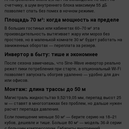
счетчику, а шум внутреннего блока максимум 55 дБ
позволяет спать без помех в ночном режиме.
Площадь 70 м²: когда мощность на пределе
В больших гостиных или кабинетах 60–70 м² эта
производительность вытягивает жару или мороз без
простоев, но в маленькой комнате 30 м² будет работать на
заниженных оборотах — переплата за резерв.
Инвертор в быту: тише и экономнее
После сезона замечаешь, что Sine-Wave инвертор реально
режет пики потребления при старте, а опциональный Wi-Fi
позволяет запускать обогрев удаленно — удобно для дач
или офисов.
Монтаж: длина трассы до 50 м
Магистраль жидкость/газ 9,52/19,05 мм, перепад высот 25
м — ставят в многоэтажках без проблем, но дальше нужен
расчет перепада давления.
Если помещение меньше 50 м² — берите серию на 18–21
кубов, дешевле и тише. Больше 80 м² — модель 36-й серии
с большим компрессором. Габариты внутренний