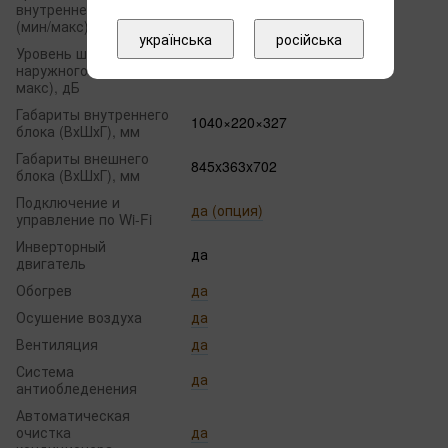
внутреннего блока
55
(мин/макс), дБ
українська
російська
Уровень шума
наружного блока (мин/
63
макс), дБ
Габариты внутреннего
1040×220×327
блока (ВхШхГ), мм
Габариты внешнего
845x363x702
блока (ВхШхГ), мм
Подключение и
да (опция)
управление по Wi-Fi
Инверторный
да
двигатель
Обогрев
да
Осушение воздуха
да
Вентиляция
да
Система
да
антиобледенения
Автоматическая
очистка
да