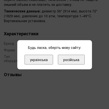
лишний объем и не платить за доставку.
Технические данные:
диаметр 36" (914 мм), высота 72"
(1829 мм), давление до 10 атм, температура 1–49°C.
Вертикальная установка.
Характеристики
Бренд
Pentek
Будь ласка, оберіть мову сайту:
Форма
3672
Тип
баллон
українська
російська
оборудования
Отзывы