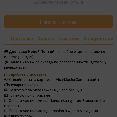
Добавьте первый отзыв
Написать отзыв
Доставка
Оплата
Гарантия
Консультация
🚚
Доставка Новой Почтой
– в любое отделение или по
адресу (1-2 дня)
🏠
Самовывоз
– со склада по договоренности (детали у
менеджера)
ℹ️
Подробнее о доставке
💳 Онлайн-оплата карткою – Visa/MasterCard на сайті
(Популярний вибір)
🏦 Безготівкова оплата – з ПДВ або без ПДВ
💵 Готівкою при отриманні
📈 Оплата частинами від ПриватБанку – до 6 місяців без
переплат
📊 Оплата частинами від monobank – до 8 місяців на
вигідних умовах