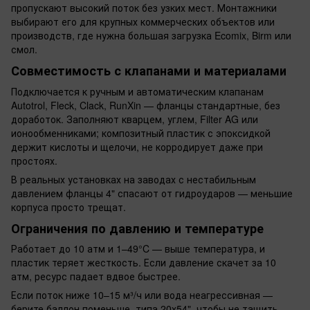
пропускают высокий поток без узких мест. Монтажники
выбирают его для крупных коммерческих объектов или
производств, где нужна большая загрузка Ecomix, Birm или
смол.
Совместимость с клапанами и материалами
Подключается к ручным и автоматическим клапанам
Autotrol, Fleck, Clack, RunXin — фланцы стандартные, без
доработок. Заполняют кварцем, углем, Filter AG или
ионообменниками; композитный пластик с эпоксидкой
держит кислоты и щелочи, не корродирует даже при
простоях.
В реальных установках на заводах с нестабильным
давлением фланцы 4" спасают от гидроударов — меньшие
корпуса просто трещат.
Ограничения по давлению и температуре
Работает до 10 атм и 1–49°C — выше температура, и
пластик теряет жесткость. Если давление скачет за 10
атм, ресурс падает вдвое быстрее.
Если поток ниже 10–15 м³/ч или вода неагрессивная —
берите баллон поменьше, типа 20x54", чтобы не тащить