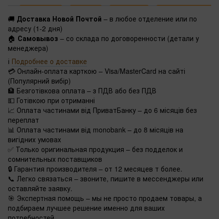
🚚
Доставка Новой Почтой
– в любое отделение или по
адресу (1-2 дня)
🏠
Самовывоз
– со склада по договоренности (детали у
менеджера)
ℹ️
Подробнее о доставке
💳 Онлайн-оплата карткою – Visa/MasterCard на сайті
(Популярний вибір)
🏦 Безготівкова оплата – з ПДВ або без ПДВ
💵 Готівкою при отриманні
📈 Оплата частинами від ПриватБанку – до 6 місяців без
переплат
📊 Оплата частинами від monobank – до 8 місяців на
вигідних умовах
✅ Только оригинальная продукция – без подделок и
сомнительных поставщиков
🔒 Гарантия производителя – от 12 месяцев т более.
📞 Легко связаться – звоните, пишите в мессенджеры или
оставляйте заявку.
🎯 Экспертная помощь – мы не просто продаем товары, а
подбираем лучшее решение именно для ваших
потребностей.