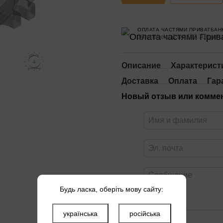
ОПЛАТА ЧАСТЯМИ ПРИВАТБАН
10 платежей по 482.30 грн
Описание
Характерист
Доставка
Оплата
Гар
Новый отзыв или комме
Будь ласка, оберіть мову сайту:
українська
російська