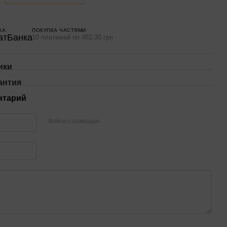
КА
ПОКУПКА ЧАСТЯМИ
10 платежей по 482.30 грн
ики
антия
нтарий
Войти с помощью