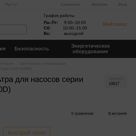
Сравнение
Рус
Укр
Желания
Вход
График работы:
Пн–Пт:
9:00–18:00
Мой заказ
Сб:
10:00–15:00
Вс:
выходной
Энергетическое
ия
Безопасность
оборудование
Запчасти
Для насосов и компрессоров
Super II (SPX3000D)
тра для насосов серии
Артикул
19827
0D)
К сравнению
В желания
Быстрый заказ