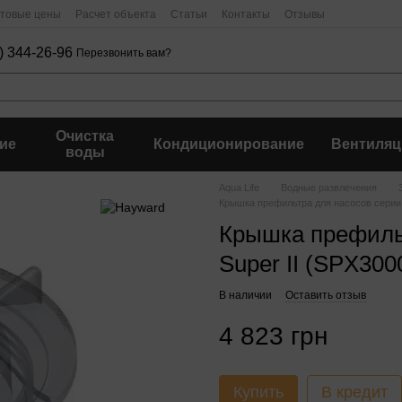
птовые цены
Расчет объекта
Статьи
Контакты
Отзывы
) 344-26-96
Перезвонить вам?
Очистка
ие
Кондиционирование
Вентиляц
воды
Aqua Life
Водные развлечения
Крышка префильтра для насосов серии 
Крышка префиль
Super II (SPX300
В наличии
Оставить отзыв
4 823 грн
Купить
В кредит