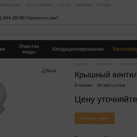
птовые цены
Расчет объекта
Статьи
Контакты
Отзывы
) 344-26-96
Перезвонить вам?
Очистка
ие
Кондиционирование
Вентиляц
воды
Aqua Life
Вентиляция
Вентилят
Крышный вентил
В наличии
Оставить отзыв
Цену уточняйт
Узнать цену