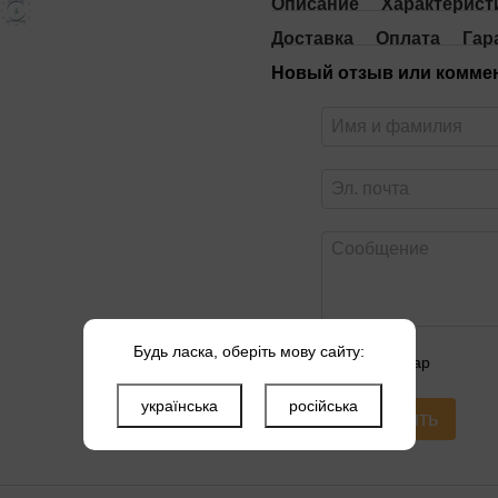
Описание
Характерист
Доставка
Оплата
Гар
Новый отзыв или комме
Будь ласка, оберіть мову сайту:
Оцените товар
українська
російська
Отправить