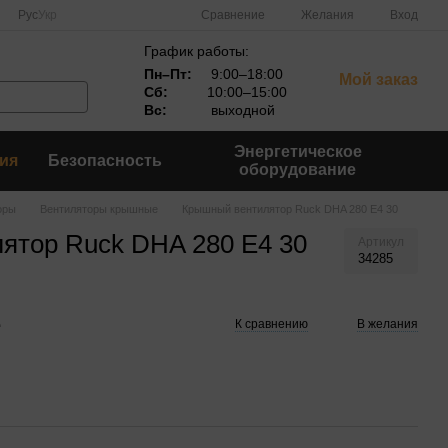
Сравнение
Рус
Укр
Желания
Вход
График работы:
Пн–Пт:
9:00–18:00
Мой заказ
Сб:
10:00–15:00
Вс:
выходной
Энергетическое
ия
Безопасность
оборудование
оры
Вентиляторы крышные
Крышный вентилятор Ruck DHA 280 E4 30
ятор Ruck DHA 280 E4 30
Артикул
34285
е
К сравнению
В желания