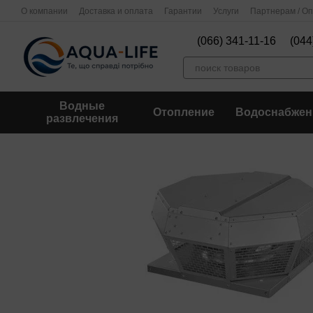
Перейти к основному контенту
О компании
Доставка и оплата
Гарантии
Услуги
Партнерам / О
(066) 341-11-16
(044
Водные
Отопление
Водоснабжен
развлечения