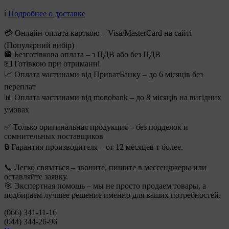
ℹ️
Подробнее о доставке
💳 Онлайн-оплата карткою – Visa/MasterCard на сайті
(Популярний вибір)
🏦 Безготівкова оплата – з ПДВ або без ПДВ
💵 Готівкою при отриманні
📈 Оплата частинами від ПриватБанку – до 6 місяців без
переплат
📊 Оплата частинами від monobank – до 8 місяців на вигідних
умовах
✅ Только оригинальная продукция – без подделок и
сомнительных поставщиков
🔒 Гарантия производителя – от 12 месяцев т более.
📞 Легко связаться – звоните, пишите в мессенджеры или
оставляйте заявку.
🎯 Экспертная помощь – мы не просто продаем товары, а
подбираем лучшее решение именно для ваших потребностей.
(066) 341-11-16
(044) 344-26-96