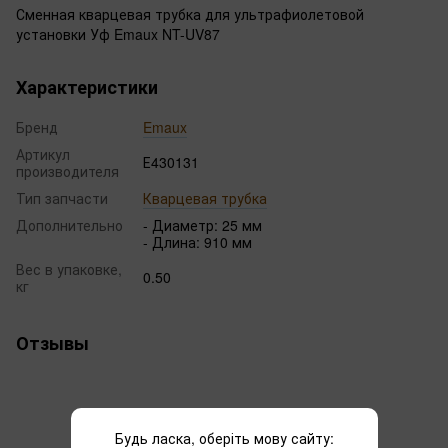
Сменная кварцевая трубка для ультрафиолетовой
установки Уф Emaux NT-UV87
Характеристики
Бренд
Emaux
Артикул
Е430131
производителя
Тип запчасти
Кварцевая трубка
Дополнительно
- Диаметр: 25 мм
- Длина: 910 мм
Вес в упаковке,
0.50
кг
Отзывы
Будь ласка, оберіть мову сайту: