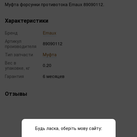
Муфта форсунки противотока Emaux 89090112.
Характеристики
Бренд
Emaux
Артикул
89090112
производителя
Тип запчасти
Муфта
Вес в
0.20
упаковке, кг
Гарантия
6 месяцев
Отзывы
Будь ласка, оберіть мову сайту: