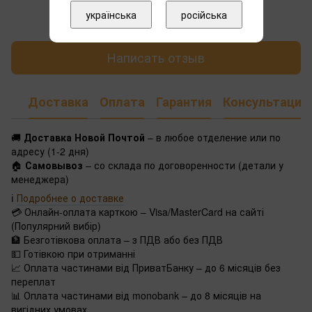
Добавьте первый отзыв
українська
російська
Написать отзыв
Доставка
Оплата
Гарантия
Консультация
🚚
Доставка Новой Почтой
– в любое отделение или по
адресу (1-2 дня)
🏠
Самовывоз
– со склада по договоренности (детали у
менеджера)
ℹ️
Подробнее о доставке
💳 Онлайн-оплата карткою – Visa/MasterCard на сайті
(Популярний вибір)
🏦 Безготівкова оплата – з ПДВ або без ПДВ
💵 Готівкою при отриманні
📈 Оплата частинами від ПриватБанку – до 6 місяців без
переплат
📊 Оплата частинами від monobank – до 8 місяців на
вигідних умовах