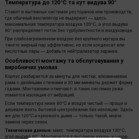
Температура до 120°C та кут видува 90°
Ставят в вытяжных системах ресторанов или производств,
где обычный вентилятор не выдержит — здесь
максимальная температура воздуха 120°C, а угол выдува
90° распределяет поток без турбулентности в воздуховоде.
При слабозагрязненном воздухе без крупного мусора вы
тянете жирный пар эффективно, но если конденсат или
кислотные пары — добавьте нейтрализатор заранее.
Особливості монтажу та обслуговування у
виробничих умовах
Корпус разбирается за минуты для чистки, алюминиевая
рама с двойными стенками и 20 мм минваты держит форму
годами. Монтажники отмечают: в таких системах реже
ломается изоляция от вибраций.
Если температура ниже 80°C и воздух чистый — проще и
дешевле взять бытовой центробежник без изоляции. Здесь
же для 120°C и кухонного дыма — только такой, иначе
замена через сезон.
Технические данные:
макс. температура воздуха 120°C,
угол выдува 90°. Монтируется в вытяжках кухонь и цехов,