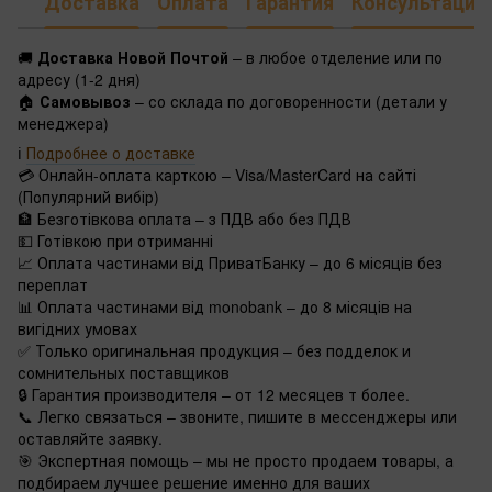
Доставка
Оплата
Гарантия
Консультация
🚚
Доставка Новой Почтой
– в любое отделение или по
адресу (1-2 дня)
🏠
Самовывоз
– со склада по договоренности (детали у
менеджера)
ℹ️
Подробнее о доставке
💳 Онлайн-оплата карткою – Visa/MasterCard на сайті
(Популярний вибір)
🏦 Безготівкова оплата – з ПДВ або без ПДВ
💵 Готівкою при отриманні
📈 Оплата частинами від ПриватБанку – до 6 місяців без
переплат
📊 Оплата частинами від monobank – до 8 місяців на
вигідних умовах
✅ Только оригинальная продукция – без подделок и
сомнительных поставщиков
🔒 Гарантия производителя – от 12 месяцев т более.
📞 Легко связаться – звоните, пишите в мессенджеры или
оставляйте заявку.
🎯 Экспертная помощь – мы не просто продаем товары, а
подбираем лучшее решение именно для ваших