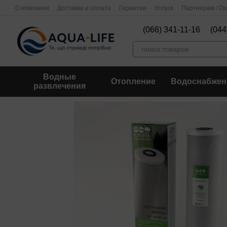
Перейти к основному контенту
О компании
Доставка и оплата
Гарантии
Услуги
Партнерам / О
(066) 341-11-16
(044
Водные
Отопление
Водоснабжен
развлечения