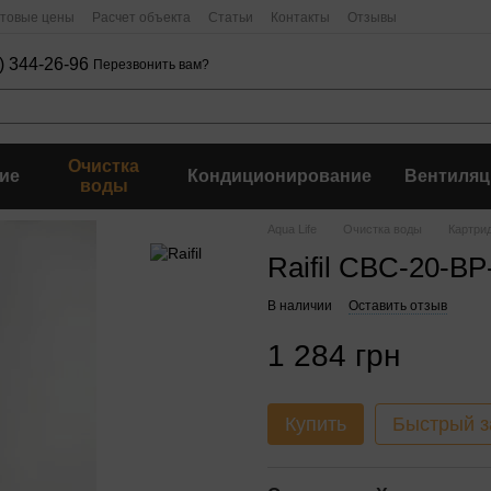
птовые цены
Расчет объекта
Статьи
Контакты
Отзывы
) 344-26-96
Перезвонить вам?
Очистка
ие
Кондиционирование
Вентиляц
воды
Aqua Life
Очистка воды
Картри
Raifil CBC-20-BP
В наличии
Оставить отзыв
1 284 грн
Купить
Быстрый з