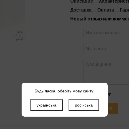
Описание
Характерист
Доставка
Оплата
Гар
Новый отзыв или комме
Будь ласка, оберіть мову сайту:
Оцените товар
українська
російська
Отправить