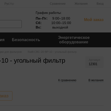
Сравнение
Рус
Укр
Желания
Вход
График работы:
Пн–Пт:
9:00–18:00
Мой заказ
Сб:
10:00–15:00
Вс:
выходной
Энергетическое
ия
Безопасность
оборудование
джи для фильтров
Raifil CBC-20-BP-10 - угольный фильтр
-10 - угольный фильтр
Артикул
12301
К сравнению
В желания
аказ