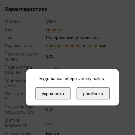
Характеристики
Модель
Vario
Вид
Осевой
Тип
Реверсивный вентилятор
Вид монтажа
внутристеновой
,
потолочный
Расход воздуха,
220
м³/час
Температура
до +50
рабочая, °С
Будь ласка, оберіть мову сайту:
Уровень шума,
38
дБ(А)
українська
російська
Электропитание,
220
В
Потребляемая
0.0
мощность, Вт
Датчик
да
влажности
Оттенок/цвет
Белый