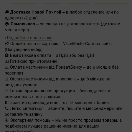
🚚
Доставка Новой Почтой
– в любое отделение или по
адресу (1-2 дня)
🏠
Самовывоз
– со склада по договоренности (детали у
менеджера)
ℹ️
Подробнее о доставке
💳 Онлайн-оплата карткою – Visa/MasterCard на сайті
(Популярний вибір)
🏦 Безготівкова оплата – з ПДВ або без ПДВ
💵 Готівкою при отриманні
📈 Оплата частинами від ПриватБанку – до 6 місяців без
переплат
📊 Оплата частинами від monobank – до 8 місяців на
вигідних умовах
✅ Только оригинальная продукция – без подделок и
сомнительных поставщиков
🔒 Гарантия производителя – от 12 месяцев т более.
📞 Легко связаться – звоните, пишите в мессенджеры или
оставляйте заявку.
🎯 Экспертная помощь – мы не просто продаем товары, а
подбираем лучшее решение именно для ваших
потребностей.