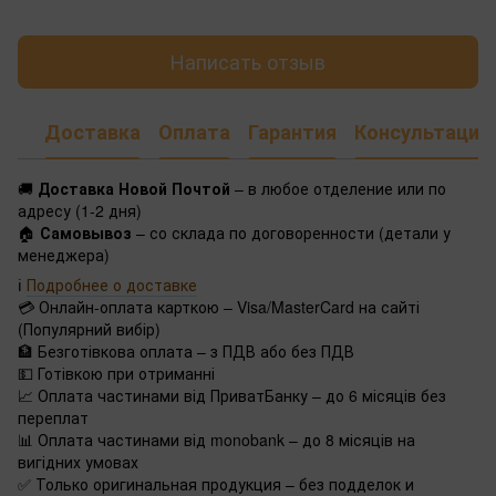
Написать отзыв
Доставка
Оплата
Гарантия
Консультация
🚚
Доставка Новой Почтой
– в любое отделение или по
адресу (1-2 дня)
🏠
Самовывоз
– со склада по договоренности (детали у
менеджера)
ℹ️
Подробнее о доставке
💳 Онлайн-оплата карткою – Visa/MasterCard на сайті
(Популярний вибір)
🏦 Безготівкова оплата – з ПДВ або без ПДВ
💵 Готівкою при отриманні
📈 Оплата частинами від ПриватБанку – до 6 місяців без
переплат
📊 Оплата частинами від monobank – до 8 місяців на
вигідних умовах
✅ Только оригинальная продукция – без подделок и