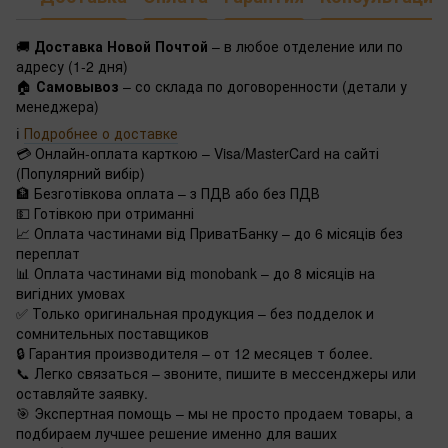
🚚
Доставка Новой Почтой
– в любое отделение или по
адресу (1-2 дня)
🏠
Самовывоз
– со склада по договоренности (детали у
менеджера)
ℹ️
Подробнее о доставке
💳 Онлайн-оплата карткою – Visa/MasterCard на сайті
(Популярний вибір)
🏦 Безготівкова оплата – з ПДВ або без ПДВ
💵 Готівкою при отриманні
📈 Оплата частинами від ПриватБанку – до 6 місяців без
переплат
📊 Оплата частинами від monobank – до 8 місяців на
вигідних умовах
✅ Только оригинальная продукция – без подделок и
сомнительных поставщиков
🔒 Гарантия производителя – от 12 месяцев т более.
📞 Легко связаться – звоните, пишите в мессенджеры или
оставляйте заявку.
🎯 Экспертная помощь – мы не просто продаем товары, а
подбираем лучшее решение именно для ваших