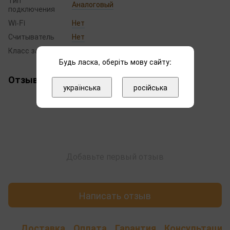
Тип
Аналоговый
подключения
Wi-Fi
Нет
Считыватель
Нет
Класс защиты
IP65
Будь ласка, оберіть мову сайту:
Отзывы
українська
російська
Добавьте первый отзыв
Написать отзыв
Доставка
Оплата
Гарантия
Консультация