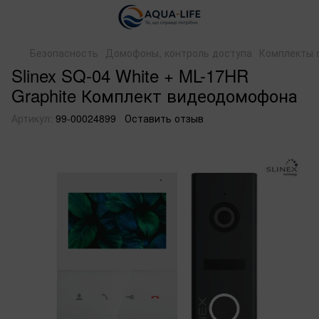
Безопасность
Домофоны, контроль доступа
Комплекты 
Slinex SQ-04 White + ML-17HR
Graphite Комплект видеодомофона
Артикул:
99-00024899
Оставить отзыв