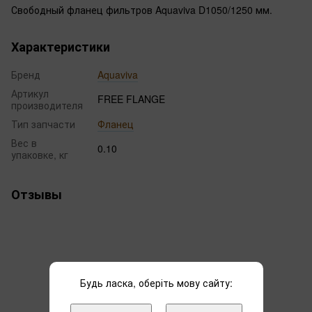
Свободный фланец фильтров Aquaviva D1050/1250 мм.
Характеристики
Бренд
Aquaviva
Артикул
FREE FLANGE
производителя
Тип запчасти
Фланец
Вес в
0.10
упаковке, кг
Отзывы
Будь ласка, оберіть мову сайту:
Добавьте первый отзыв