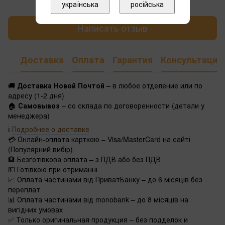
українська
російська
Написать отзыв
Доставка
Оплата
Гарантия
Консультация
🚚
Доставка Новой Почтой
– в любое отделение или по
адресу (1-2 дня)
🏠
Самовывоз
– со склада по договоренности (детали у
менеджера)
ℹ️
Подробнее о доставке
💳 Онлайн-оплата карткою – Visa/MasterCard на сайті
(Популярний вибір)
🏦 Безготівкова оплата – з ПДВ або без ПДВ
💵 Готівкою при отриманні
📈 Оплата частинами від ПриватБанку – до 6 місяців без
переплат
📊 Оплата частинами від monobank – до 8 місяців на
вигідних умовах
✅ Только оригинальная продукция – без подделок и