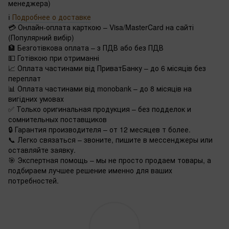
менеджера)
ℹ️
Подробнее о доставке
💳 Онлайн-оплата карткою – Visa/MasterCard на сайті
(Популярний вибір)
🏦 Безготівкова оплата – з ПДВ або без ПДВ
💵 Готівкою при отриманні
📈 Оплата частинами від ПриватБанку – до 6 місяців без
переплат
📊 Оплата частинами від monobank – до 8 місяців на
вигідних умовах
✅ Только оригинальная продукция – без подделок и
сомнительных поставщиков
🔒 Гарантия производителя – от 12 месяцев т более.
📞 Легко связаться – звоните, пишите в мессенджеры или
оставляйте заявку.
🎯 Экспертная помощь – мы не просто продаем товары, а
подбираем лучшее решение именно для ваших
потребностей.