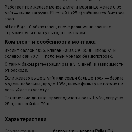
Работает при железе менее 2 мг/л и марганце менее 0,05
мг/л — выше загрузка Filtrons X1 (25 л) забивается быстрее
года.
pH от 5 до 10 обязателен, иначе реакция на засыпке
тормозится, и вода у выхода с пятнами.
Комплект и особенности монтажа
Входит баллон 1035, клапан Pallas CK, 25 л Filtrons X1 и
солевой бак 70 л — полочный монтаж без допстроек.
С таким баком регенерация раз в 3–5 дней, в зависимости
от расхода.
Если железо выше 2 мг/л или семья больше трех — берите
модель побольше, вроде 1354, иначе фильтр не потянет и
соль уйдет вхолостую.
Технические данные: производительность 1 м³/ч, загрузка
25 л, солевой бак 70 л.
Характеристики
Комплектация
баллон 1035, клапан Pallas CK,