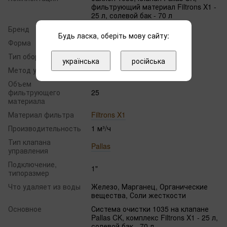
фильтрующий материал Filtrons X1 -
25 л, солевой бак - 70 л
Бренд
Filtrons
Будь ласка, оберіть мову сайту:
Форма
1035
Тип оборудования
Классическое исполнение
українська
російська
Метод управления
автоматическое
Объем
фильтрующего
25
мaтериaлa
Материал фильтра
Filtrons X1
Производительность
1 м³/ч
Тип клапана
Pallas
управления
Подключение,
1"
типоразмер
Что удаляет из воды
Железо, Марганец, Органические
вещества, Соли жесткости
Основное
Система очистки 1035 на клапане
Pallas CK, комплекс Filtrons X1 - 25 л,
солевой бак - 70 л