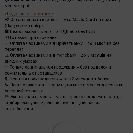
менеджера)
ℹ️
Подробнее о доставке
💳 Онлайн-оплата карткою – Visa/MasterCard на сайті
(Популярний вибір)
🏦 Безготівкова оплата – з ПДВ або без ПДВ
💵 Готівкою при отриманні
📈 Оплата частинами від ПриватБанку – до 6 місяців без
переплат
📊 Оплата частинами від monobank – до 8 місяців на
вигідних умовах
✅ Только оригинальная продукция – без подделок и
сомнительных поставщиков
🔒 Гарантия производителя – от 12 месяцев т более.
📞 Легко связаться – звоните, пишите в мессенджеры или
оставляйте заявку.
🎯 Экспертная помощь – мы не просто продаем товары, а
подбираем лучшее решение именно для ваших
потребностей.