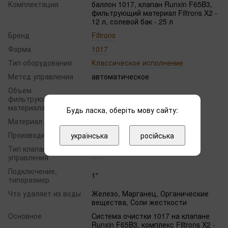
Комплектация
баллон 1017, клапан Runxin F65B3,
фильтрующий материал Filtrons X2 -
12 л, солевой бак - 25 л
Бренд
Filtrons
Форма
1017
Тип оборудования
Классическое исполнение
Метод управления
автоматическое
Объем
фильтрующего
12
мaтериaлa
Будь ласка, оберіть мову сайту:
Материал фильтра
Filtrons X2
Производительность
0.5 м³/ч
українська
російська
Тип клапана
RX
управления
Подключение,
1"
типоразмер
Что удаляет из воды
Железо, Марганец, Органические
вещества, Соли жесткости
Основное
Система очистки 1017 на клапане
Runxin F65B3, комплекс Filtrons X2 -