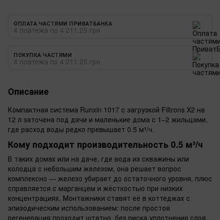
ОПЛАТА ЧАСТЯМИ ПРИВАТБАНКА
4 платежа по 4 211.25 грн
ПОКУПКА ЧАСТЯМИ
4 платежа по 4 211.25 грн
Описание
Компактная система Runxin 1017 с загрузкой Filtrons X2 на
12 л заточена под дачи и маленькие дома с 1–2 жильцами,
где расход воды редко превышает 0.5 м³/ч.
Кому подходит производительность 0.5 м³/ч
В таких домах или на даче, где вода из скважины или
колодца с небольшим железом, она решает вопрос
комплексно — железо убирает до остаточного уровня, плюс
справляется с марганцем и жёсткостью при низких
концентрациях. Монтажники ставят её в коттеджах с
эпизодическим использованием: после простоя
регенерация проходит штатно, без риска уплотнения слоя.