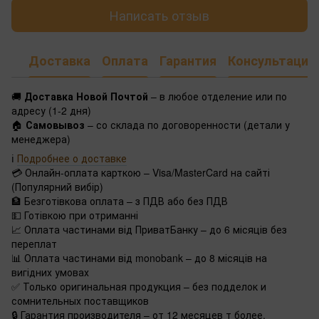
Написать отзыв
Доставка
Оплата
Гарантия
Консультация
🚚
Доставка Новой Почтой
– в любое отделение или по
адресу (1-2 дня)
🏠
Самовывоз
– со склада по договоренности (детали у
менеджера)
ℹ️
Подробнее о доставке
💳 Онлайн-оплата карткою – Visa/MasterCard на сайті
(Популярний вибір)
🏦 Безготівкова оплата – з ПДВ або без ПДВ
💵 Готівкою при отриманні
📈 Оплата частинами від ПриватБанку – до 6 місяців без
переплат
📊 Оплата частинами від monobank – до 8 місяців на
вигідних умовах
✅ Только оригинальная продукция – без подделок и
сомнительных поставщиков
🔒 Гарантия производителя – от 12 месяцев т более.