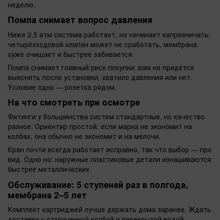
неделю.
Помпа снимает вопрос давления
Ниже 2,5 атм система работает, но начинает капризничать:
четырёхходовой клапан может не сработать, мембрана
хуже очищает и быстрее забивается.
Помпа снимает главный риск покупки: вам не придётся
выяснять после установки, хватило давления или нет.
Условие одно — розетка рядом.
На что смотреть при осмотре
Фитинги у большинства систем стандартные, но качество
разное. Ориентир простой: если марка не экономит на
колбах, она обычно не экономит и на мелочи.
Кран почти всегда работает исправно, так что выбор — про
вид. Одно но: наружные пластиковые детали изнашиваются
быстрее металлических.
Обслуживание: 5 ступеней раз в полгода,
мембрана 2–5 лет
Комплект картриджей лучше держать дома заранее. Ждать
доставку с открученной колбой и перекрытой водой —