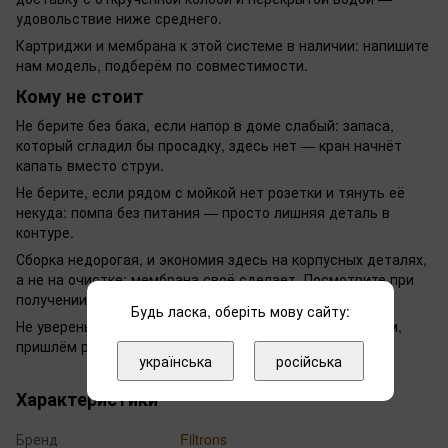
удовольствие ниже среднего.
Картриджи и мембрана к этой системе в наличии: напишите
нам модель, подберём по совместимости.
Кому не стоит
Не берите без бака, если напор в доме слабый: запаса,
который сгладил бы просадку, здесь нет — кран начнёт
капать вместо струи.
Не берите, если рядом с мойкой нет розетки и тянуть её
некуда: помпа без питания — просто лишняя деталь в
контуре.
Сборка недорогая, и экономия здесь на корпусных деталях,
а не на очистке: мембрана своё сделает. Посмотрите при
получении колбы и кронштейн.
Будь ласка, оберіть мову сайту:
Не уверены, влезет ли под вашу мойку — напишите нам,
пришлём размеры и посмотрим вместе.
українська
російська
Характеристики
Бренд
Filtrons