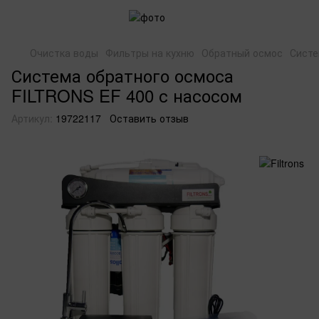
Очистка воды
Фильтры на кухню
Обратный осмос
Систе
Система обратного осмоса
FILTRONS EF 400 с насосом
Артикул:
19722117
Оставить отзыв