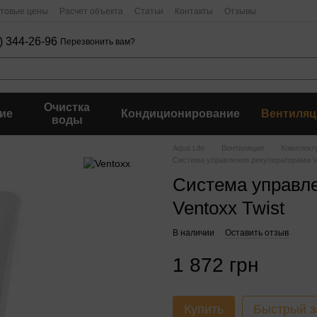
птовые цены
Расчет объекта
Статьи
Контакты
Отзывы
) 344-26-96
Перезвонить вам?
Очистка
ие
Кондиционирование
Вентиляц
воды
Aqua Life
Вентиляция
Комплект
Система управления рекуператорами Ve
Система управл
Ventoxx Twist
В наличии
Оставить отзыв
1 872 грн
Купить
Быстрый з