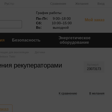
Сравнение
Рус
Укр
Желания
Вход
График работы:
Пн–Пт:
9:00–18:00
Мой заказ
Сб:
10:00–15:00
Вс:
выходной
Энергетическое
ия
Безопасность
оборудование
ующие для вентиляции
Датчики
ntoxx Twist
ения рекуператорами
Артикул
23073173
К сравнению
В желания
аказ