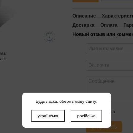
Описание
Характерист
Доставка
Оплата
Гар
Новый отзыв или комме
Будь ласка, оберіть мову сайту:
Оцените товар
українська
російська
Отправить