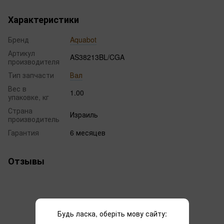
Характеристики
Бренд
Aquabot
Артикул
AS38213BL/CGA
производителя
Тип запчасти
Вал
Вес в
1.00
упаковке, кг
Страна
Израиль
производитель
Гарантия
6 месяцев
Отзывы
Будь ласка, оберіть мову сайту: