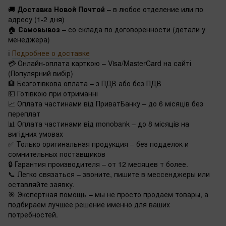
🚚
Доставка Новой Почтой
– в любое отделение или по
адресу (1-2 дня)
🏠
Самовывоз
– со склада по договоренности (детали у
менеджера)
ℹ️
Подробнее о доставке
💳 Онлайн-оплата карткою – Visa/MasterCard на сайті
(Популярний вибір)
🏦 Безготівкова оплата – з ПДВ або без ПДВ
💵 Готівкою при отриманні
📈 Оплата частинами від ПриватБанку – до 6 місяців без
переплат
📊 Оплата частинами від monobank – до 8 місяців на
вигідних умовах
✅ Только оригинальная продукция – без подделок и
сомнительных поставщиков
🔒 Гарантия производителя – от 12 месяцев т более.
📞 Легко связаться – звоните, пишите в мессенджеры или
оставляйте заявку.
🎯 Экспертная помощь – мы не просто продаем товары, а
подбираем лучшее решение именно для ваших
потребностей.