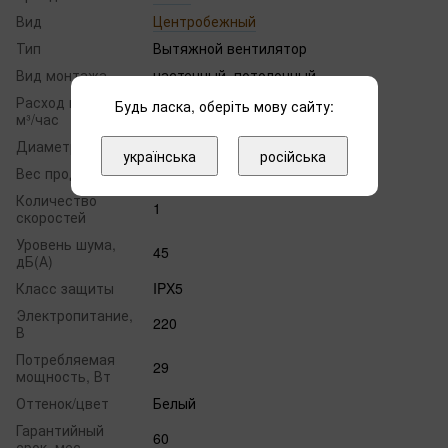
Вид
Центробежный
Тип
Вытяжной вентилятор
Вид монтажа
настенный, потолочный
Расход воздуха,
Будь ласка, оберіть мову сайту:
101
м³/час
Диаметр, мм
80
українська
російська
Вес продукта, кг
2.0
Количество
1
скоростей
Уровень шума,
45
дБ(А)
Класс защиты
IPX5
Электропитание,
220
В
Потребляемая
29
мощность, Вт
Оттенок/цвет
Белый
Гарантийный
60
срок, мес.