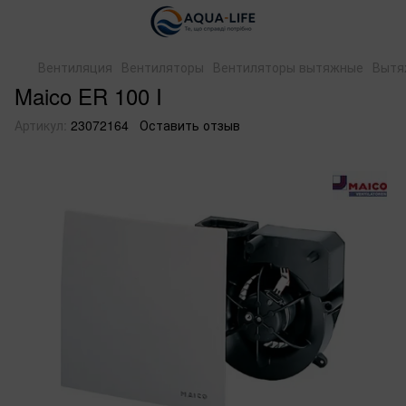
Вентиляция
Вентиляторы
Вентиляторы вытяжные
Вытя
Maico ER 100 I
Артикул:
23072164
Оставить отзыв