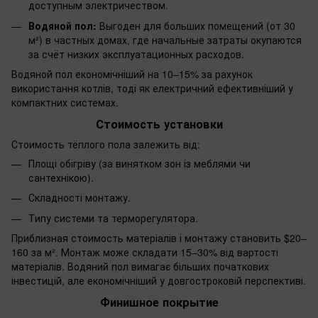
доступным электричеством.
Водяной пол:
Выгоден для больших помещений (от 30
м²) в частных домах, где начальные затраты окупаются
за счёт низких эксплуатационных расходов.
Водяной пол економічніший на 10–15% за рахунок
використання котлів, тоді як електричний ефективніший у
компактних системах.
Стоимость установки
Стоимость тёплого пола залежить від:
Площі обігріву (за винятком зон із меблями чи
сантехнікою).
Складності монтажу.
Типу системи та терморегулятора.
Приблизная стоимость матеріалів і монтажу становить $20–
160 за м². Монтаж може складати 15–30% від вартості
матеріалів. Водяний пол вимагає більших початкових
інвестицій, але економічніший у довгостроковій перспективі.
Финишное покрытие