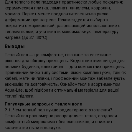
Для тёплого пола подходят практически любые покрытия:
керамическая плитка, ламинат, линолеум, ковролин,
мрамор. Паркет менее предпочтителен из-за риска
деформации при нагреве. Рекомендуется выбирать
покрытия с маркировкой, разрешающей использование с
тёплым полом, и учитывать максимальную температуру
нагрева (до 27–30°C).
Выводы
Тёплый пол — це комфортне, гігієнічне та естетичне
рішення для обігріву приміщень. Водяні системи вигідні для
великих будинків, електричні — для компактних приміщень.
Правильний вибір типу системи, якісні комплектуючі, такі як
кабелі, мати чи плівки, і професійний монтаж забезпечують
економію та довговічність. Ознайомтеся з асортиментом
Aqua-Life, щоб підібрати оптимальні матеріали для вашої
теплої підлоги.
Популярные вопросы о тёплом поле
❓ 1. Чем тёплый пол лучше радиаторного отопления?
Тёплый пол равномерно распределяет тепло, создавая
комфортный микроклимат без сквозняков, и снижает
количество пыли в воздухе.