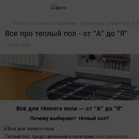
Статьи
Статьи по отоплению
Статьи про теплый пол
Все
Все про теплый пол - от "А" до "Я"
1 июня 2022
Всё для тёплого пола — от "А" до "Я"
Почему выбирают тёплый пол?
Тёплый пол, представленный в категории
электрического