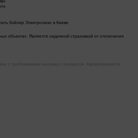
иных объектах. Является надежной страховкой от отключения
вии с требованиями мировых стандартов. Характеризуется:
т 10 л до 200 л. Есть модели предназначенные для
 и индикации температуры.