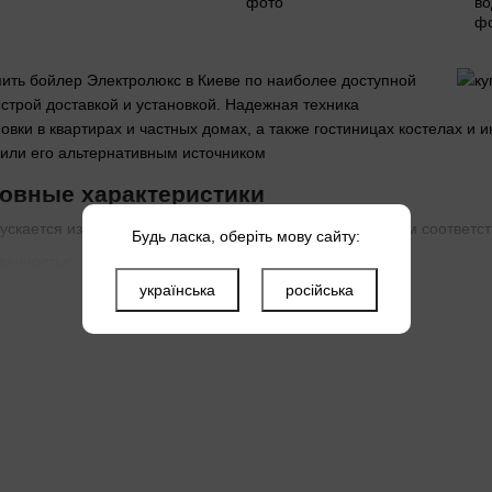
ить бойлер Электролюкс в Киеве по наиболее доступной
ыстрой доставкой и установкой. Надежная техника
овки в квартирах и частных домах, а также гостиницах костелах и 
 или его альтернативным источником
новные характеристики
скается известным шведским производителем в строгом соответст
Будь ласка, оберіть мову сайту:
вечностью;
українська
російська
ью нагрева воды;
ктроэнергии;
идом;
ого технического обслуживания.
 вся линейка водонагревателей бренда, рассчитанных на объемы о
альной установки. На лицевой стороне находится блок управления