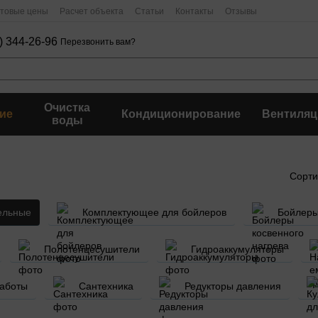
птовые цены
Расчет объекта
Статьи
Контакты
Отзывы
) 344-26-96
Перезвонить вам?
Очистка
ие
Кондиционирование
Вентиляц
воды
Сорти
ельные
Комплектующее для бойлеров
Бойлеры
Полотенцесушители
Гидроаккумуляторы
работы
Сантехника
Редукторы давления