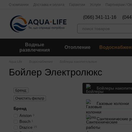
Перейти к основному контенту
О компании
Доставка и оплата
Гарантии
Услуги
Партнерам / О
(066) 341-11-16
(044
Водные
Отопление
Водоснабжен
развлечения
Aqua Life
Водоснабжение
Бойлеры накопительные
Бойлер Электролюкс
Бойлеры накопит
Бренд:
Очистить фильтр
Газовые колонки
Бренд
Ariston
3
Сантехнические 
Bosch
1
Drazice
25