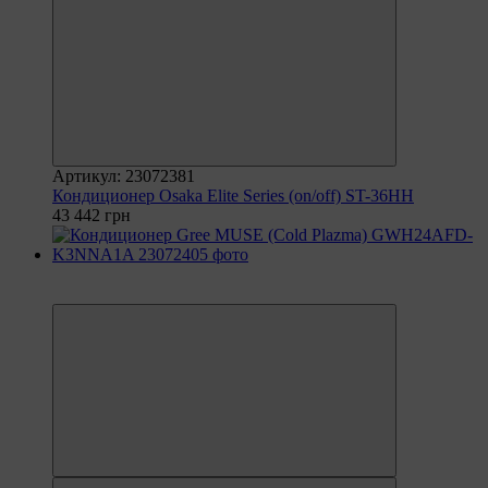
Артикул: 23072381
Кондиционер Osaka Elite Series (on/off) ST-36HH
43 442 грн
6
6