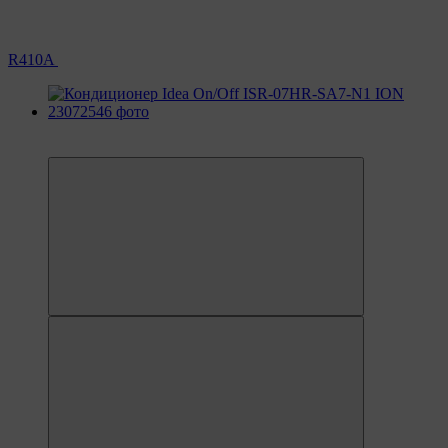
R410A
6
6