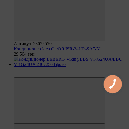
Артикул: 23072550
Кондиционер Idea On/Off ISR-24HR-SA7-N1
29 564 грн
6
6