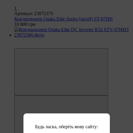
1
Артикул: 23072375
Кондиционер Osaka Elite Series (on/off) ST-07HH
10 800 грн
6
6
Будь ласка, оберіть мову сайту: