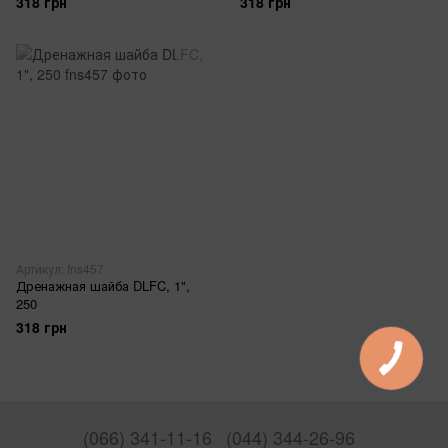
318 грн
318 грн
Артикул: fns457
Дренажная шайба DLFC, 1",
250
318 грн
(066) 341-11-16
(044) 344-26-96