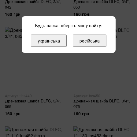
Дренажная шайба DLFC, 3/4",
Дренажная шайба DLFC, 3/4",
042
053
160 грн
160 грн
Будь ласка, оберіть мову сайту:
українська
російська
Артикул: fns449
Артикул: fns450
Дренажная шайба DLFC, 3/4",
Дренажная шайба DLFC, 3/4",
065
075
160 грн
160 грн