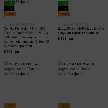
6
6
6
6
с НДС
с НДС
Артикул: 99-00023175
Артикул: 99-00013165
Cell Go Full Color PT Kit (IPC-
Ezviz BM1 (1080P,BE cs-bm1) с
TB3FP-3T0WE/FSP12-TYPEC)
аккумулятором Радионяня
3МП Wi-Fi с аккумулятором и
6 525 грн
солнечной панелью (2.8мм) IP
видеокамера Imou
5 715 грн
с НДС
с НДС