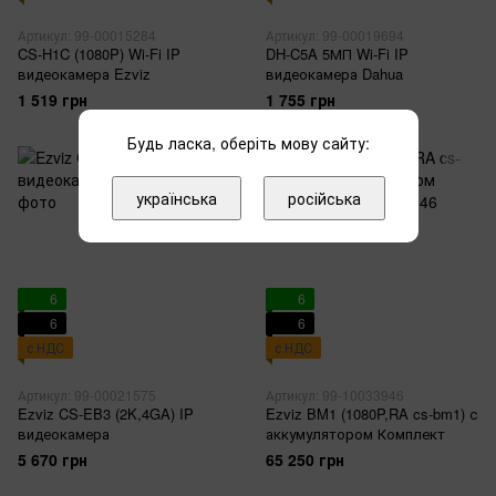
Артикул: 99-00015284
Артикул: 99-00019694
CS-H1C (1080P) Wi-Fi IP
DH-C5A 5МП Wi-Fi IP
видеокамера Ezviz
видеокамера Dahua
1 519 грн
1 755 грн
Будь ласка, оберіть мову сайту:
українська
російська
6
6
6
6
с НДС
с НДС
Артикул: 99-00021575
Артикул: 99-10033946
Ezviz CS-EB3 (2K,4GA) IP
Ezviz BM1 (1080P,RA cs-bm1) с
видеокамера
аккумулятором Комплект
5 670 грн
65 250 грн