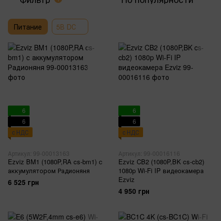
Питание
5В DС
6
6
6
6
с НДС
с НДС
Артикул: 99-00013163
Артикул: 99-00016116
Ezviz BM1 (1080P,RA cs-bm1) с
Ezviz CB2 (1080P,BK cs-cb2)
аккумулятором Радионяня
1080p Wi-Fi IP видеокамера
Ezviz
6 525 грн
4 950 грн