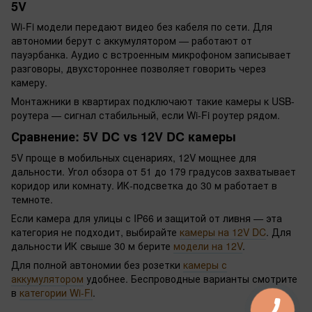
5V
Wi-Fi модели передают видео без кабеля по сети. Для
автономии берут с аккумулятором — работают от
пауэрбанка. Аудио с встроенным микрофоном записывает
разговоры, двухстороннее позволяет говорить через
камеру.
Монтажники в квартирах подключают такие камеры к USB-
роутера — сигнал стабильный, если Wi-Fi роутер рядом.
Сравнение: 5V DC vs 12V DC камеры
5V проще в мобильных сценариях, 12V мощнее для
дальности. Угол обзора от 51 до 179 градусов захватывает
коридор или комнату. ИК-подсветка до 30 м работает в
темноте.
Если камера для улицы с IP66 и защитой от ливня — эта
категория не подходит, выбирайте
камеры на 12V DC
. Для
дальности ИК свыше 30 м берите
модели на 12V
.
Для полной автономии без розетки
камеры с
аккумулятором
удобнее. Беспроводные варианты смотрите
в
категории Wi-Fi
.