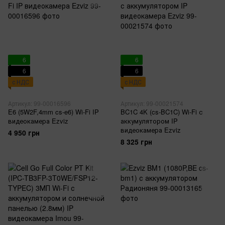
6
6
6
6
с НДС
с НДС
Артикул: 99-00016596
Артикул: 99-00021574
E6 (5W2F,4mm cs-e6) Wi-Fi IP
BC1C 4K (cs-BC1C) Wi-Fi с
видеокамера Ezviz
аккумулятором IP
видеокамера Ezviz
4 950 грн
8 325 грн