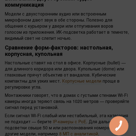
коммуникация
Модели с двухсторонним аудио или встроенным
микрофоном дают звук в обе стороны. Полезно для
общения с курьером у двери или отпугивания воров
голосом из приложения. ИК-подсветка работает в темноте,
видимый свет не слепит ночью.
Сравнение форм-факторов: настольная,
корпусная, купольная
Настольные ставят на стол в офисе. Корпусные (bullet) —
для длинного коридора или двора. Купольные (dome) или
глазковые прячут объектив от вандалов. Кубические
компактны для узких мест.
Корпусные модели
проще в
регулировке угла.
Монтажники говорят, что в домах с густыми стенами Wi-Fi
камеры иногда теряют связь на 1020 метров — проверяйте
сигнал перед установкой.
Если сигнал Wi-Fi слабый или нестабильный, эта категория
не подходит — берите
IP-камеры с PoE
. Для дальности ИК-
подсветки свыше 50 м или распознавания номеров нужны
другие модели, например
8 МП с аналитикой
.