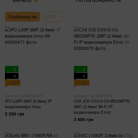
Особенности
Wi-Fi
6
3
6
3
с НДС
с НДС
Артикул: 99-00002477
Артикул: 99-00003075
IPC-L26P 2МП (2.8мм) IP
C3X (CS-CV310-C0-6B22WFR)
видеокамера Imou
2МП (2.8мм) Wi-Fi IP
видеокамера Ezviz
2 250 грн
3 600 грн