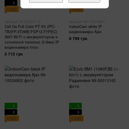
6
6
с НДС
с НДС
Артикул: 99-00023175
Артикул: 99-10024801
Cell Go Full Color PT Kit (IPC-
IndoorCam white IP
TB3FP-3T0WE/FSP12-TYPEC)
видеокамера Ajax
3МП Wi-Fi с аккумулятором и
8 799 грн
солнечной панелью (2.8мм) IP
видеокамера Imou
5 715 грн
6
6
6
6
с НДС
с НДС