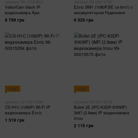
Артикул: 99-10024802
Артикул: 99-00013165
IndoorCam black IP
Ezviz BM1 (1080P,BE cs-bm1) с
видеокамера Ajax
аккумулятором Радионяня
8 799 грн
6 525 грн
с НДС
с НДС
Артикул: 99-00015284
Артикул: 99-00019570
CS-H1C (1080P) Wi-Fi IP
Bullet 2E (IPC-K3DP-3H0WF)
видеокамера Ezviz
3МП (2.8мм) IP видеокамера
Imou
1 519 грн
2 115 грн