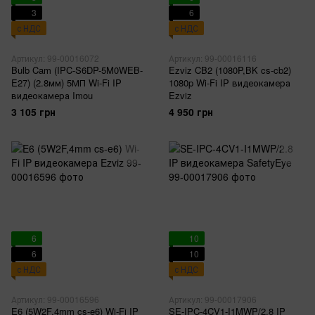
3
6
с НДС
с НДС
Артикул: 99-00016072
Артикул: 99-00016116
Bulb Cam (IPC-S6DP-5M0WEB-
Ezviz CB2 (1080P,BK cs-cb2)
E27) (2.8мм) 5МП Wi-Fi IP
1080p Wi-Fi IP видеокамера
видеокамера Imou
Ezviz
3 105 грн
4 950 грн
6
10
6
10
с НДС
с НДС
Артикул: 99-00016596
Артикул: 99-00017906
E6 (5W2F,4mm cs-e6) Wi-Fi IP
SE-IPC-4CV1-I1MWP/2.8 IP