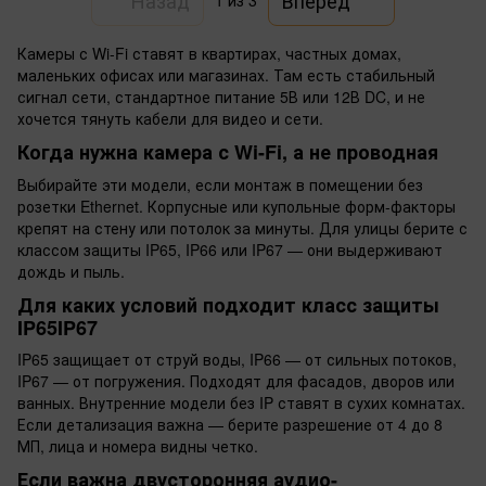
1
из 3
Камеры с Wi-Fi ставят в квартирах, частных домах,
маленьких офисах или магазинах. Там есть стабильный
сигнал сети, стандартное питание 5В или 12В DC, и не
хочется тянуть кабели для видео и сети.
Когда нужна камера с Wi-Fi, а не проводная
Выбирайте эти модели, если монтаж в помещении без
розетки Ethernet. Корпусные или купольные форм-факторы
крепят на стену или потолок за минуты. Для улицы берите с
классом защиты IP65, IP66 или IP67 — они выдерживают
дождь и пыль.
Для каких условий подходит класс защиты
IP65IP67
IP65 защищает от струй воды, IP66 — от сильных потоков,
IP67 — от погружения. Подходят для фасадов, дворов или
ванных. Внутренние модели без IP ставят в сухих комнатах.
Если детализация важна — берите разрешение от 4 до 8
МП, лица и номера видны четко.
Если важна двусторонняя аудио-