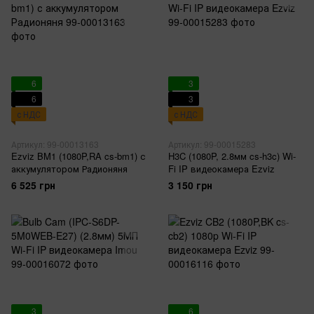
6
3
6
3
с НДС
с НДС
Артикул: 99-00013163
Артикул: 99-00015283
Ezviz BM1 (1080P,RA cs-bm1) с
H3C (1080P, 2.8мм cs-h3c) Wi-
аккумулятором Радионяня
Fi IP видеокамера Ezviz
6 525 грн
3 150 грн
3
6