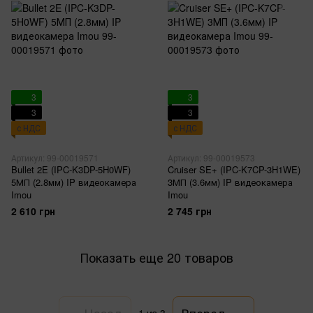
3
3
3
3
с НДС
с НДС
Артикул: 99-00019571
Артикул: 99-00019573
Bullet 2E (IPC-K3DP-5H0WF)
Cruiser SE+ (IPC-K7CP-3H1WE)
5МП (2.8мм) IP видеокамера
3МП (3.6мм) IP видеокамера
Imou
Imou
2 610 грн
2 745 грн
Показать еще 20 товаров
Назад
Вперед