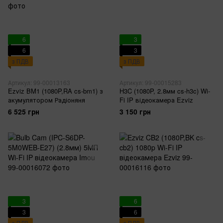
6
3
6
3
з ПДВ
з ПДВ
Артикул: 99-00013163
Артикул: 99-00015283
Ezviz BM1 (1080P,RA cs-bm1) з
H3C (1080P, 2.8мм cs-h3c) Wi-
акумулятором Радіоняня
Fi IP відеокамера Ezviz
6 525 грн
3 150 грн
3
6
3
6
з ПДВ
з ПДВ