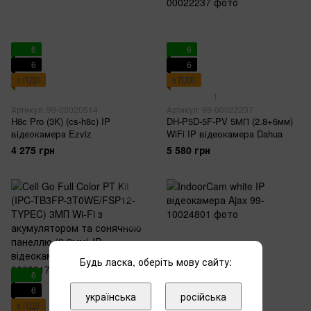
6
6
6
6
з ПДВ
з ПДВ
1
Артикул: 99-00020514
Артикул: 99-00022237
H8c Pro (3K) (cs-h8c) IP
DH-P5D-5F-PV 5МП (2.8+6мм)
відеокамера Ezviz
WiFi IP відеокамера Dahua
4 275 грн
5 580 грн
Будь ласка, оберіть мову сайту:
6
6
6
6
українська
російська
з ПДВ
з ПДВ