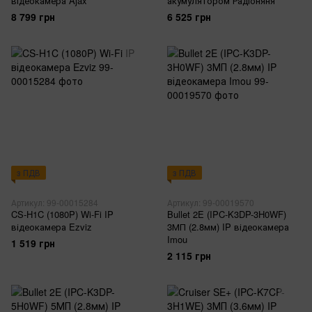
відеокамера Ajax
акумулятором Радіоняня
8 799 грн
6 525 грн
з ПДВ
з ПДВ
Артикул: 99-00015284
Артикул: 99-00019570
CS-H1C (1080P) Wi-Fi IP
Bullet 2E (IPC-K3DP-3H0WF)
відеокамера Ezviz
3МП (2.8мм) IP відеокамера
Imou
1 519 грн
2 115 грн