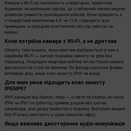
Камери з Wi-Fi встановлюють у квартирах, приватних
будинках чи маленьких офісах, де стабільний сигнал мережі
дозволяє уникнути прокладання кабелів. Вони працюють з
стандартним живленням 5 В чи 12 В і підходять для
приміщень із середнім освітленням або під навісом на
вулиці.
Коли потрібна камера з Wi-Fi, а не дротова
Оберіть таку модель, якщо монтаж відбувається в зоні з
надійним Wi-Fi — сигнал покриває кімнату чи двір без
перешкод. Усередині квартири кубічна чи настільна камера
фіксується на столі за хвилини. На фасаді корпусна форма
витримує дощ, якщо клас захисту IP65 чи вище.
Для яких умов підходить клас захисту
IP65IP67
IP65 захищає від бризок і пилу — ставте на балкон чи ганок.
IP66 чи IP67 потрібні під прямим дощем або снігом,
наприклад, для двору приватного будинку. Внутрішні моделі
без IP-класу монтують у сухих кімнатах офісу.
Якщо важлива двостороння аудіо-комунікація