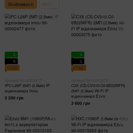
Особливості
Wi-Fi
6
3
6
3
з ПДВ
з ПДВ
Артикул: 99-00002477
Артикул: 99-00003075
IPC-L26P 2МП (2.8мм) IP
C3X (CS-CV310-C0-6B22WFR)
відеокамера Imou
2МП (2.8мм) Wi-Fi IP
відеокамера Ezviz
2 250 грн
3 600 грн