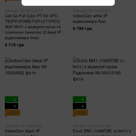
Артикул: 99-00023175
Артикул: 99-10024801
Cell Go Full Color PT Kit (IPC-
IndoorCam white IP
TB3FP-3T0WE/FSP12-TYPEC)
відеокамера Ajax
3МП Wi-Fi з акумулятором та
8 799 грн
сонячною панеллю (2.8мм) IP
відеокамера Imou
5 715 грн
6
6
6
6
з ПДВ
з ПДВ
Артикул: 99-10024802
Артикул: 99-00013165
IndoorCam black IP
Ezviz BM1 (1080P,BE cs-bm1) з