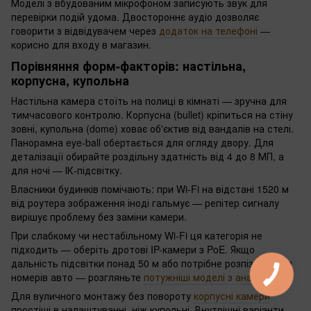
Моделі з вбудованим мікрофоном записують звук для
перевірки подій удома. Двостороннє аудіо дозволяє
говорити з відвідувачем через
додаток на телефоні
—
корисно для входу в магазин.
Порівняння форм-факторів: настільна,
корпусна, купольна
Настільна камера стоїть на полиці в кімнаті — зручна для
тимчасового контролю. Корпусна (bullet) кріпиться на стіну
зовні, купольна (dome) ховає об'єктив від вандалів на стелі.
Панорамна eye-ball обертається для огляду двору. Для
деталізації обирайте роздільну здатність від 4 до 8 МП, а
для ночі — ІК-підсвітку.
Власники будинків помічають: при Wi-Fi на відстані 1520 м
від роутера зображення іноді гальмує — репітер сигналу
вирішує проблему без заміни камери.
При слабкому чи нестабільному Wi-Fi ця категорія не
підходить — оберіть дротові IP-камери з PoE. Якщо
дальність підсвітки понад 50 м або потрібне розпізнавання
номерів авто — розгляньте
потужніші моделі з аналітикою
.
Для вуличного монтажу без повороту
корпусні камери
простіші в налаштуванні, ніж купольні. Внутрішні варіанти