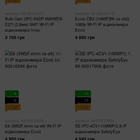
Артикул: 99-00016072
Артикул: 99-00016116
Bulb Cam (IPC-S6DP-5M0WEB-
Ezviz CB2 (1080P,BK cs-cb2)
E27) (2.8мм) 5МП Wi-Fi IP
1080p Wi-Fi IP відеокамера
відеокамера Imou
Ezviz
3 105 грн
4 950 грн
6
10
6
10
з ПДВ
з ПДВ
Артикул: 99-00016596
Артикул: 99-00017906
E6 (5W2F,4mm cs-e6) Wi-Fi IP
SE-IPC-4CV1-I1MWP/2.8 IP
відеокамера Ezviz
відеокамера SafetyEye
4 950 грн
4 545 грн