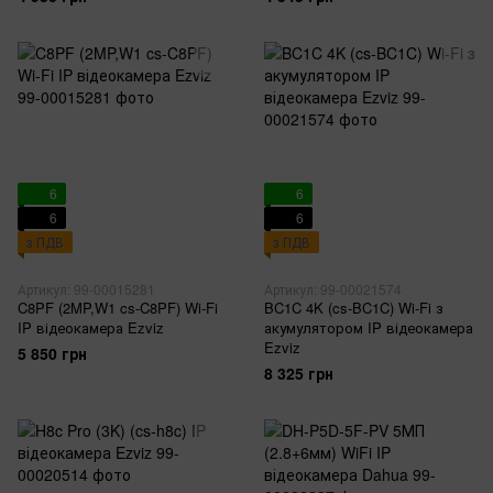
6
6
6
6
з ПДВ
з ПДВ
Артикул: 99-00015281
Артикул: 99-00021574
C8PF (2MP,W1 cs-C8PF) Wi-Fi
BC1C 4K (cs-BC1C) Wi-Fi з
IP відеокамера Ezviz
акумулятором IP відеокамера
Ezviz
5 850 грн
8 325 грн