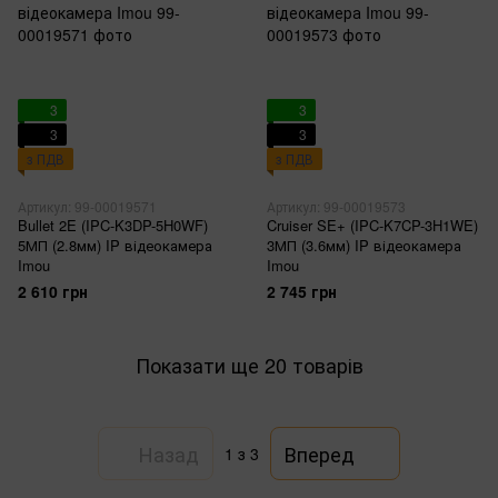
3
3
3
3
з ПДВ
з ПДВ
Артикул: 99-00019571
Артикул: 99-00019573
Bullet 2E (IPC-K3DP-5H0WF)
Cruiser SE+ (IPC-K7CP-3H1WE)
5МП (2.8мм) IP відеокамера
3МП (3.6мм) IP відеокамера
Imou
Imou
2 610 грн
2 745 грн
Показати ще 20 товарів
Назад
Вперед
1
з 3