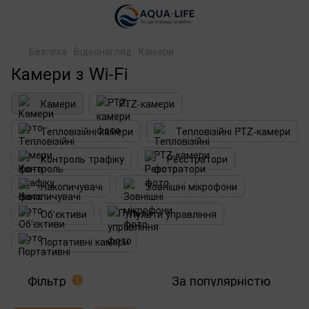
Безпека
Відеонагляд
Камери
Камери з Wi-Fi
Камери
PTZ-камери
Тепловізійні камери
Тепловізійні PTZ-камери
Контроль трафіку
Реєстратори
Накопичувачі
Зовнішні мікрофони
Об'єктиви
Пульти управління
Портативні камери
Фільтр
За популярністю
1