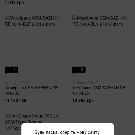
1 043 грн
5
5
1
Артикул: 27813
Артикул: 27817
Мембрана CSM-SAEHAN RE
Мембрана CSM-SAEHAN RE
4040-BLF
4040-BLN
11 180 грн
10 965 грн
Будь ласка, оберіть мову сайту: