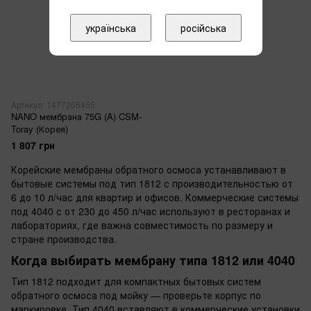
українська
російська
Артикул: 1477265455
NANO мембрана 75G (A) CSM-
Toray (Корея)
1 807 грн
Корейские мембраны обратного осмоса устанавливают в
бытовые системы под тип 1812 с производительностью от
6 до 10 л/час для квартир и офисов. Коммерческие системы
под 4040 с от 230 до 450 л/час используют в ресторанах и
лабораториях, где важна совместимость по размеру и
стране производства.
Когда выбирать мембрану типа 1812 или 4040
Тип 1812 подходит для компактных бытовых систем
обратного осмоса под мойку — проверьте корпус по
маркировке. Тип 4040 вставляют в коммерческие установки