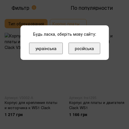
Фильтр
По популярности
1
Тип оборудования
Корпус платы
Будь ласка, оберіть мову сайту:
українська
російська
Артикул: V3002-A
Артикул: fns1295
Корпус для крепления платы
Корпус для платы и двигателя
и моторчика к WS1 Clack
Clack WS1
1 217 грн
1 166 грн