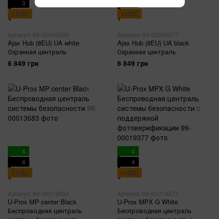
3
3
с НДС
с НДС
Артикул: 99-00005439
Артикул: 99-00005877
Ajax Hub (8EU) UA white
Ajax Hub (8EU) UA black
Охранная централь
Охранная централь
6 849 грн
6 849 грн
4
4
4
4
с НДС
с НДС
Артикул: 99-00013683
Артикул: 99-00019377
U-Prox MP center Black
U-Prox MPX G White
Беспроводная централь
Беспроводная централь