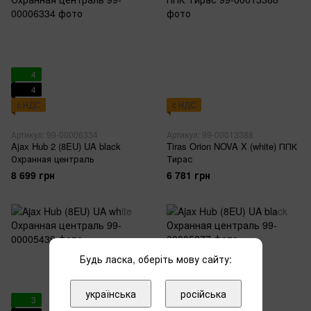
4
4
с НДС
с НДС
Артикул: 99-00006334
Артикул: 99-00013388
Ajax Hub 2 (8EU) UA black
Tiras Orion NOVA X (white) ППК
Охранная централь
Тирас
8 699 грн
6 781 грн
Будь ласка, оберіть мову сайту:
українська
російська
3
3