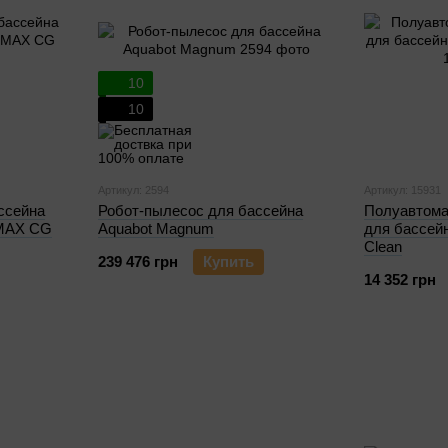
10
10
Артикул: 2594
Артикул: 15931
ссейна
Робот-пылесоc для бассейна
Полуавтома
r MAX CG
Aquabot Magnum
для бассей
Clean
239 476 грн
Купить
14 352 грн