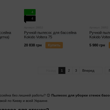
4
4
Артикул: 28853
Артикул: 28852
ссейна
Ручной пылесос для бассейна
Ручной пыл
щетка)
Kokido Voltera 75
Kokido Volte
20 838 грн
Купить
5 980 грн
Назад
1
2
3
Вперед
ассейна без лишней работы? 😊
Пылесос для уборки стенок басс
вкой по Киеву и всей Украине.
лесос для стенок?