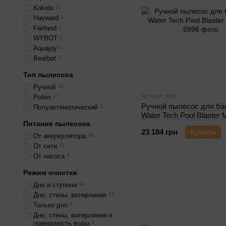
Kokido
12
Hayward
6
Fairland
4
WYBOT
1
Aquajoy
1
Beatbot
7
Тип пылесоса
Ручной
15
Артикул: 6996
Робот
27
Ручной пылесос для ба
Полуавтоматический
2
Water Tech Pool Blaste
Питание пылесоса
23 184 грн
Купить
От аккумулятора
30
От сети
12
От насоса
2
Режим очистки
Дно и ступени
14
Дно, стены, ватерлиния
24
Только дно
2
Дно, стены, ватерлиния и
поверхность воды
3