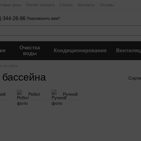
птовые цены
Расчет объекта
Статьи
Контакты
Отзывы
) 344-26-96
Перезвонить вам?
Очистка
ие
Кондиционирование
Вентиляц
воды
я бассейна
 бассейна
Сорти
кий
Робот
Ручной