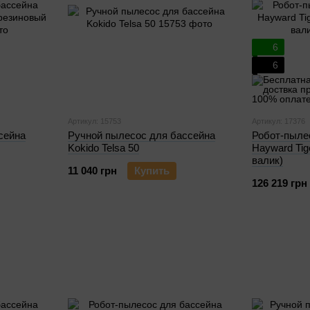
6
6
Артикул: 15753
Артикул: 17376
сейна
Ручной пылесос для бассейна
Робот-пыле
Kokido Telsa 50
Hayward Tig
валик)
11 040 грн
Купить
126 219 грн