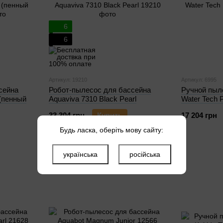
6
6
Артикул: 19210
Артикул: 6995
сейна
Робот-пылесоc для бассейна
Ручной пыл
(пенный
Aquaviva 7310 Black Pearl
Water Tech 
33 304 грн
Купить
17 204 грн
Будь ласка, оберіть мову сайту:
українська
російська