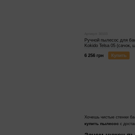
Артикул: 30103
Ручной пылесос для ба
Kokido Telsa 05 (сачок, 
6 256 грн
Купить
Хочешь чистые стенки б
купить пылесос
с доста
Зачем нужен пы