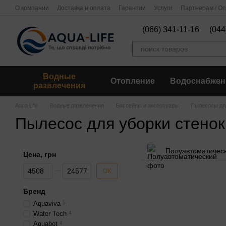
Перейти к основному контенту
О компании
Доставка и оплата
Гарантии
Услуги
Партнерам / О
(066) 341-11-16
(044
Водные
Отопление
Водоснабжен
развлечения
Aqua Life
Водные развлечения
Бассейны и аксессуары
Пылесосы дл
Пылесос для уборки стенок
Полуавтоматичес
Цена, грн
От Цена, грн
До Цена, грн
OK
Бренд
Aquaviva
5
Water Tech
4
Aquabot
4