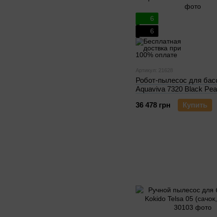
6
6
Артикул: 21628
Робот-пылесоc для бас
Aquaviva 7320 Black Pea
36 478 грн
Купить