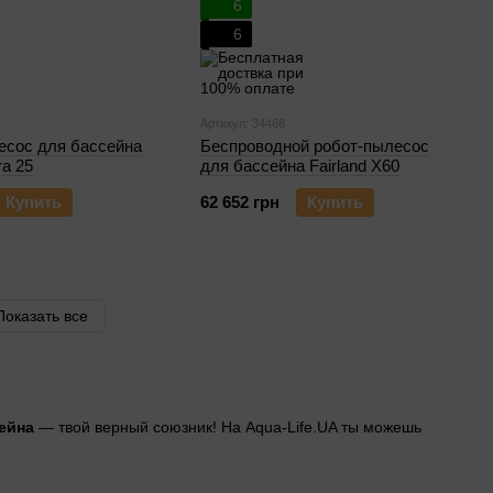
6
6
Артикул: 34466
есос для бассейна
Беспроводной робот-пылесоc
ra 25
для бассейна Fairland X60
Купить
62 652 грн
Купить
Показать все
ейна
— твой верный союзник! На Aqua-Life.UA ты можешь