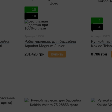
10
10
4
4
Артикул: 12566
Артикул: 25179
сейна
Робот-пылесоc для бассейна
Ручной пыл
rl
Aquabot Magnum Junior
Kokido Telsa
231 426 грн
Купить
8 786 грн