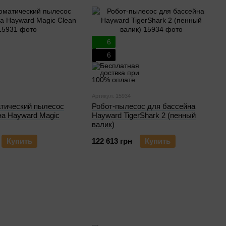
6
6
Артикул: 15934
тический пылесос
Робот-пылесос для бассейна
на Hayward Magic
Hayward TigerShark 2 (пенный
валик)
Купить
122 613 грн
Купить