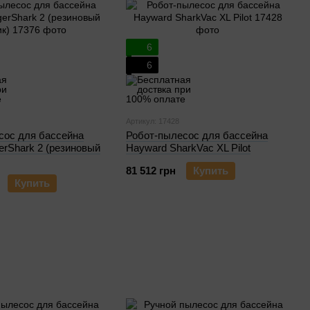
6
6
Артикул: 17428
сос для бассейна
Робот-пылесос для бассейна
erShark 2 (резиновый
Hayward SharkVac XL Pilot
81 512 грн
Купить
Купить