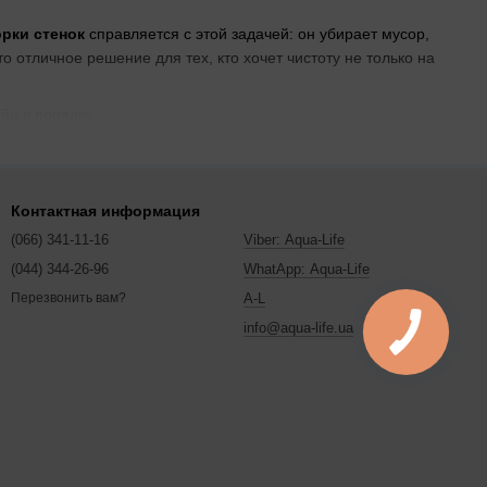
рки стенок
справляется с этой задачей: он убирает мусор,
 отличное решение для тех, кто хочет чистоту не только на
йн в порядке.
анг длинный и гибкий, а насадки специально созданы для
Контактная информация
ус легкий, прочный, не боится воды.
(066) 341-11-16
Viber: Aqua-Life
ции pH
— результат будет на высоте!
(044) 344-26-96
WhatApp: Aqua-Life
A-L
Перезвонить вам?
там, где он появился, сохраняя бассейн в отличном
info@aqua-life.ua
емя.
 м² бери модель с базовой насадкой и коротким шлангом. Для
ит: мощность от 0,75 л.с. будет в самый раз.
ьтанты подскажут за минуту!