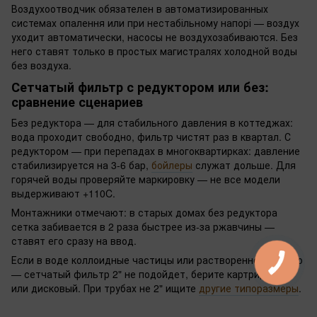
Воздухоотводчик обязателен в автоматизированных
системах опалення или при нестабільному напорі — воздух
уходит автоматически, насосы не воздухозабиваются. Без
него ставят только в простых магистралях холодной воды
без воздуха.
Сетчатый фильтр с редуктором или без:
сравнение сценариев
Без редуктора — для стабильного давления в коттеджах:
вода проходит свободно, фильтр чистят раз в квартал. С
редуктором — при перепадах в многоквартирках: давление
стабилизируется на 3-6 бар,
бойлеры
служат дольше. Для
горячей воды проверяйте маркировку — не все модели
выдерживают +110C.
Монтажники отмечают: в старых домах без редуктора
сетка забивается в 2 раза быстрее из-за ржавчины —
ставят его сразу на ввод.
Если в воде коллоидные частицы или растворенное железо
— сетчатый фильтр 2" не подойдет, берите картриджный
или дисковый. При трубах не 2" ищите
другие типоразмеры
.