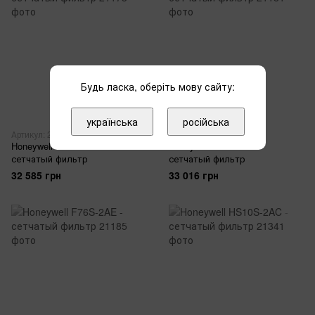
Будь ласка, оберіть мову сайту:
українська
російська
Артикул: 21173
Артикул: 21181
Honeywell F76S-2AC -
Honeywell F76S-2AD -
сетчатый фильтр
сетчатый фильтр
32 585 грн
33 016 грн